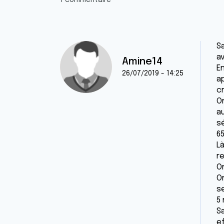
1 commentaire
Sa
a
Amine14
E
26/07/2019 - 14:25
a
cm
O
au
s
65
L
r
On
On
s
5
S
e