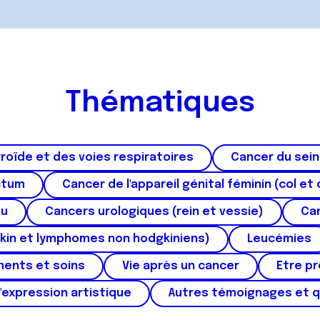
Thématiques
roïde et des voies respiratoires
Cancer du sein
ctum
Cancer de l'appareil génital féminin (col et 
au
Cancers urologiques (rein et vessie)
Can
kin et lymphomes non hodgkiniens)
Leucémies
ments et soins
Vie après un cancer
Etre p
'expression artistique
Autres témoignages et 