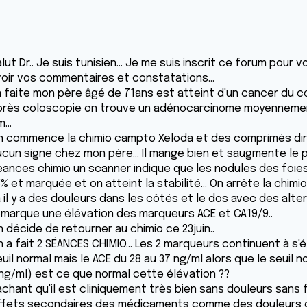
lut Dr.. Je suis tunisien... Je me suis inscrit ce forum pour
voir vos commentaires et constatations...
n faite mon père âgé de 71ans est atteint d'un cancer du 
près coloscopie on trouve un adénocarcinome moyennement d
...
n commence la chimio campto Xeloda et des comprimés dirog
cun signe chez mon père... Il mange bien et saugmente le poi
éances chimio un scanner indique que les nodules des foies
% et marquée et on atteint la stabilité... On arrête la chimi
à il y a des douleurs dans les côtés et le dos avec des alte
emarque une élévation des marqueurs ACE et CA19/9..
 décide de retourner au chimio ce 23juin..
 a fait 2 SÉANCES CHIMIO... Les 2 marqueurs continuent à s'é
euil normal mais le ACE du 28 au 37 ng/ml alors que le seui
 ng/ml) est ce que normal cette élévation ??
achant qu'il est cliniquement très bien sans douleurs sans
ffets secondaires des médicaments comme des douleurs de 