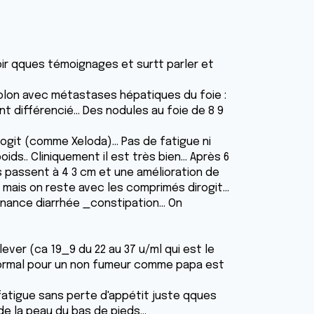
 voir qques témoignages et surtt parler et
colon avec métastases hépatiques du foie :
ifférencié... Des nodules au foie de 8 9
it (comme Xeloda)... Pas de fatigue ni
ds.. Cliniquement il est très bien... Après 6
 passent à 4 3 cm et une amélioration de
o mais on reste avec les comprimés dirogit...
rnance diarrhée _constipation... On
lever (ca 19_9 du 22 au 37 u/ml qui est le
l normal pour un non fumeur comme papa est
 fatigue sans perte d'appétit juste qques
la peau du bas de pieds...