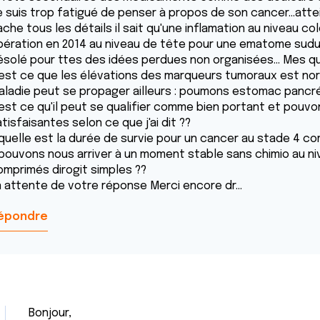
e suis trop fatigué de penser à propos de son cancer...attei
che tous les détails il sait qu'une inflamation au niveau col
pération en 2014 au niveau de tête pour une ematome sudur
ésolé pour ttes des idées perdues non organisées... Mes qu
 est ce que les élévations des marqueurs tumoraux est norm
aladie peut se propager ailleurs : poumons estomac pancré
 est ce qu'il peut se qualifier comme bien portant et pouvo
tisfaisantes selon ce que j'ai dit ??
 quelle est la durée de survie pour un cancer au stade 4 
 pouvons nous arriver à un moment stable sans chimio au niv
omprimés dirogit simples ??
n attente de votre réponse Merci encore dr...
épondre
Bonjour,