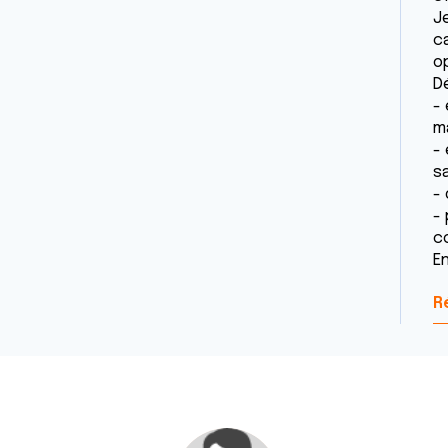
J
ca
o
D
-
m
-
sa
-
-
c
E
R