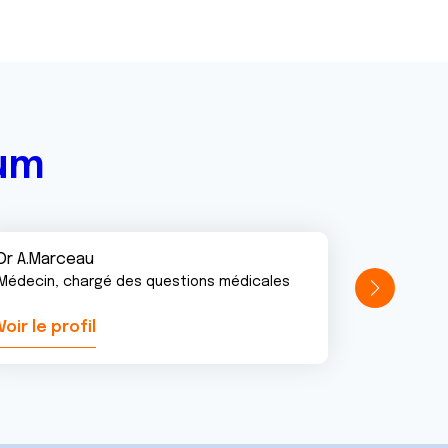
rum
Dr A.Marceau
Médecin, chargé des questions médicales
Voir le profil
Voir le pr