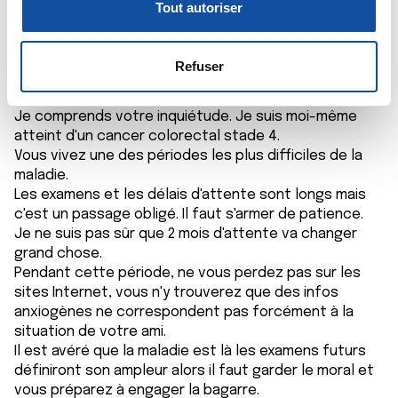
personnelles et définir vos préférences, reportez-vous à
Tout autoriser
28/01/2021 - 18:12
n
la
section « Détails »
. Vous pouvez modifier ou retirer
s
votre consentement à tout moment à partir de la
e
déclaration sur les cookies.
Refuser
n
Bonsoir
t
Les cookies nous permettent de personnaliser le contenu
Je comprends votre inquiétude. Je suis moi-même
e
et les annonces, d'offrir des fonctionnalités relatives aux
atteint d'un cancer colorectal stade 4.
m
médias sociaux et d'analyser notre trafic. Nous
Vous vivez une des périodes les plus difficiles de la
e
partageons également des informations sur l'utilisation de
maladie.
n
notre site avec nos partenaires de médias sociaux, de
Les examens et les délais d'attente sont longs mais
t
publicité et d'analyse, qui peuvent combiner celles-ci
c'est un passage obligé. Il faut s'armer de patience.
Je ne suis pas sûr que 2 mois d'attente va changer
avec d'autres informations que vous leur avez fournies
grand chose.
ou qu'ils ont collectées lors de votre utilisation de leurs
Pendant cette période, ne vous perdez pas sur les
services.
sites Internet, vous n'y trouverez que des infos
anxiogènes ne correspondent pas forcément à la
situation de votre ami.
Il est avéré que la maladie est là les examens futurs
définiront son ampleur alors il faut garder le moral et
vous préparez à engager la bagarre.