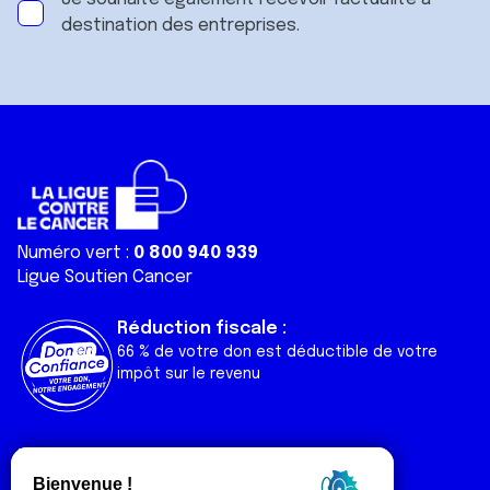
destination des entreprises.
Numéro vert :
0 800 940 939
Ligue Soutien Cancer
Réduction fiscale :
66 % de votre don est déductible de votre
impôt sur le revenu
Liens utiles
Espaces
Nos actualités
Forum