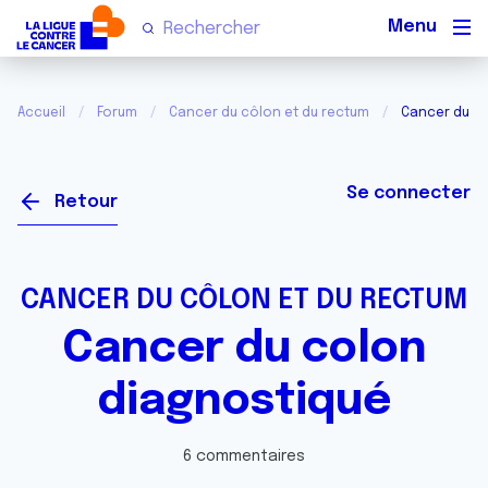
Men
Accueil
Forum
Cancer du côlon et du rectum
Cancer du c
Se connecter
Retour
CANCER DU CÔLON ET DU RECTUM
Cancer du colon
diagnostiqué
6 commentaires