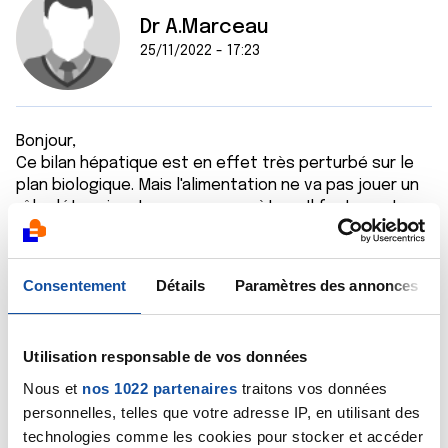
Dr A.Marceau
25/11/2022 - 17:23
Bonjour,
Ce bilan hépatique est en effet très perturbé sur le
plan biologique. Mais l'alimentation ne va pas jouer un
rôle déterminant sur ces paramètres. Il faut avant
tout que votre compagnon mange ce qu'il a envie de
manger !
Ces paramètres biologiques doivent par ailleurs être
Consentement
Détails
Paramètres des annonces
analysés dans le contexte médical global qui est celui
de votre compagnon, je pense notamment au bilan
évolutif qui peut être fait de ces métastases
Utilisation responsable de vos données
hépatiques, en particulier par l'imagerie. J'imagine que
l'équipe soignante qui suit votre compagnon va faire
Nous et
nos 1022 partenaires
traitons vos données
cette analyse.
personnelles, telles que votre adresse IP, en utilisant des
Bien cordialement
technologies comme les cookies pour stocker et accéder