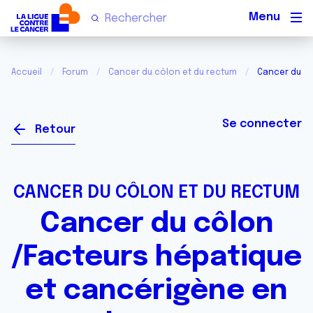
Men
Accueil
Forum
Cancer du côlon et du rectum
Cancer du cô
Se connecter
Retour
CANCER DU CÔLON ET DU RECTUM
Cancer du côlon
/Facteurs hépatique
et cancérigène en