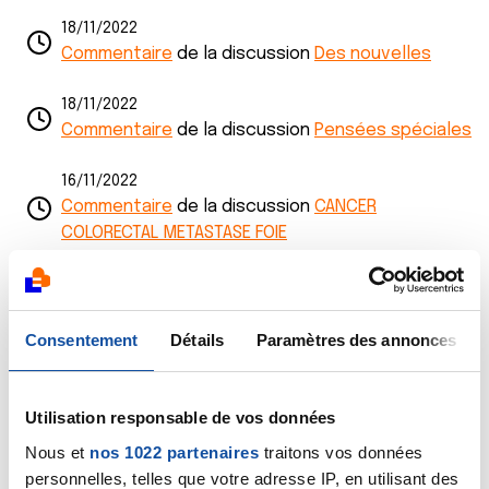
18/11/2022
Commentaire
de la discussion
Des nouvelles
18/11/2022
Commentaire
de la discussion
Pensées spéciales
16/11/2022
Commentaire
de la discussion
CANCER
COLORECTAL METASTASE FOIE
10/11/2022
Commentaire
de la discussion
c 'est fini
Consentement
Détails
Paramètres des annonces
09/11/2022
Commentaire
de la discussion
Mais ou est donc
passé la compagnie des stades 4 ?
Utilisation responsable de vos données
Nous et
nos 1022 partenaires
traitons vos données
09/11/2022
personnelles, telles que votre adresse IP, en utilisant des
Commentaire
de la discussion
CANCER