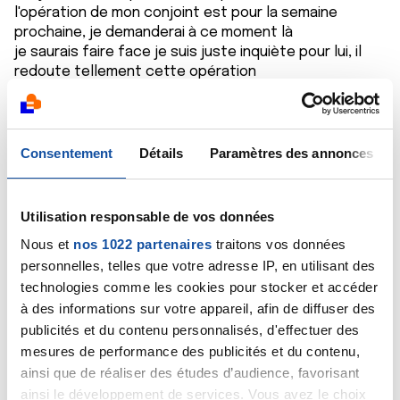
l'opération de mon conjoint est pour la semaine
prochaine, je demanderai à ce moment là
je saurais faire face je suis juste inquiète pour lui, il
redoute tellement cette opération
Yalie
Citer
Consentement
Détails
Paramètres des annonces
Utilisation responsable de vos données
Nous et
nos 1022 partenaires
traitons vos données
Isabelle Gauzin
personnelles, telles que votre adresse IP, en utilisant des
23/03/2019 - 21:25
technologies comme les cookies pour stocker et accéder
à des informations sur votre appareil, afin de diffuser des
publicités et du contenu personnalisés, d'effectuer des
mesures de performance des publicités et du contenu,
Bonsoir ne redoutez pas. Mon mari a une stomie. Et
ainsi que de réaliser des études d’audience, favorisant
sans doute qu'il l'aura ä vie. C'est ainsi il a eu un cancer
ainsi le développement de services. Vous avez le choix
du rectum car il n'a jamais voulu faire de tests