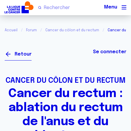
Men
Accueil
Forum
Cancer du côlon et du rectum
Cancer du rec
Se connecter
Retour
CANCER DU CÔLON ET DU RECTUM
Cancer du rectum :
ablation du rectum
de l'anus et du