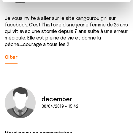
t
Les cookies nous permettent de personnaliser le contenu
e
et les annonces, d'offrir des fonctionnalités relatives aux
m
médias sociaux et d'analyser notre trafic. Nous
Je vous invite à aller sur le site kangourou girl sur
e
partageons également des informations sur l'utilisation de
facebook. C'est l'histoire d'une jeune femme de 25 ans
n
notre site avec nos partenaires de médias sociaux, de
qui vit avec une stomie depuis 7 ans suite à une erreur
t
médicale. Elle est pleine de vie et donne la
publicité et d'analyse, qui peuvent combiner celles-ci
pêche....courage à tous les 2
avec d'autres informations que vous leur avez fournies
ou qu'ils ont collectées lors de votre utilisation de leurs
Citer
services.
december
30/04/2019 - 15:42