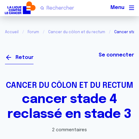
Men
Accueil
Forum
Cancer du côlon et du rectum
Cancer stade
Se connecter
Retour
CANCER DU CÔLON ET DU RECTUM
cancer stade 4
reclassé en stade 3
2 commentaires