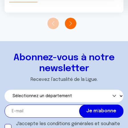
n
notre site avec nos partenaires de médias sociaux, de
t
publicité et d'analyse, qui peuvent combiner celles-ci
avec d'autres informations que vous leur avez fournies
ou qu'ils ont collectées lors de votre utilisation de leurs
services.
Abonnez-vous à notre
newsletter
Recevez l’actualité de la Ligue.
J'accepte les
conditions générales
et souhaite