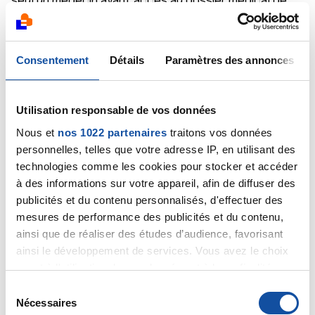
seul un médecin ayant accès au dossier médical de
votre père pourra vous le dire plus précisément.
Bien cordialement
Dr A.Marceau
Consentement
Détails
Paramètres des annonces
Citer
Utilisation responsable de vos données
Nous et
nos 1022 partenaires
traitons vos données
personnelles, telles que votre adresse IP, en utilisant des
technologies comme les cookies pour stocker et accéder
carrie75
à des informations sur votre appareil, afin de diffuser des
20/05/2020 - 20:16
publicités et du contenu personnalisés, d'effectuer des
mesures de performance des publicités et du contenu,
ainsi que de réaliser des études d’audience, favorisant
ainsi le développement de services. Vous avez le choix
Bonjour Docteur, désolée, je n'ai pas été claire, c'est
quant à l'utilisation de vos données et à leurs finalités.
sur la pièce opératoire du foie qu'il n'a rien été
Vous pouvez modifier ou retirer votre consentement à
S
retrouvé. Il ont retiré la partie du foie ou aurait dû
tout moment en consultant la Déclaration relative aux
Nécessaires
être située la métastase qui a disparu. Et
é