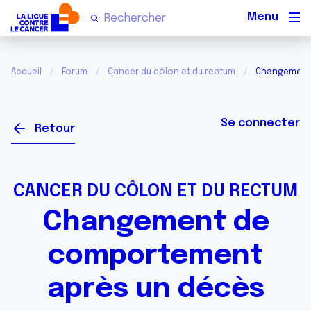
Men
Accueil
Forum
Cancer du côlon et du rectum
Changement 
Se connecter
Retour
CANCER DU CÔLON ET DU RECTUM
Changement de
comportement
après un décès