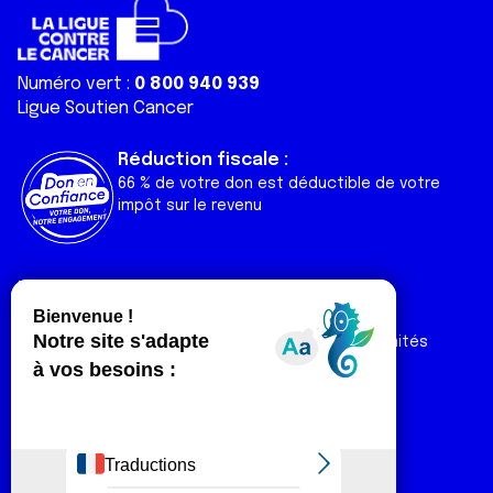
Numéro vert :
0 800 940 939
Ligue Soutien Cancer
Réduction fiscale :
66 % de votre don est déductible de votre
impôt sur le revenu
Liens utiles
Espaces
Nos actualités
Forum
Nos publications
Espace Ligue & comités
Contact
Espace chercheur
Devenir partenaire
Espace presse
Magazine Vivre
Intranet
Réseaux sociaux