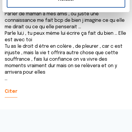
malheuresement tout le monde n a pas les mots pour
n
réconforter .
t
Les cookies nous permettent de personnaliser le contenu
Parler de maman a mes amis , ou juste une
e
et les annonces, d'offrir des fonctionnalités relatives aux
connaissance me fait bcp de bien j imagine ce qu elle
m
médias sociaux et d'analyser notre trafic. Nous
me dirait ou ce qu elle penserait ...
Parle lui,i , tu peux même lui écrire ça fait du bien ... Elle
e
partageons également des informations sur l'utilisation de
est avec toi
n
notre site avec nos partenaires de médias sociaux, de
Tu as le droit d être en colère , de pleurer , car c est
t
publicité et d'analyse, qui peuvent combiner celles-ci
injuste , mais la vie t offrira autre chose que cette
avec d'autres informations que vous leur avez fournies
souffrance , fais lui confiance on va vivre des
ou qu'ils ont collectées lors de votre utilisation de leurs
moments vraiment dur mais on se relèvera et on y
services.
arrivera pour elles
...
Citer