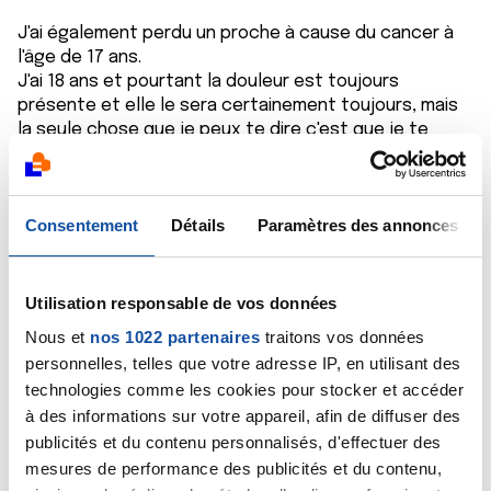
J'ai également perdu un proche à cause du cancer à
l'âge de 17 ans.
J'ai 18 ans et pourtant la douleur est toujours
présente et elle le sera certainement toujours, mais
la seule chose que je peux te dire c'est que je te
comprends, j'a moi même énormément changé niveau
comportement mais mes amis m'ont accepter tel que
je l'était et ont tous fais pour me comprendre. Ne te
Consentement
Détails
Paramètres des annonces
fais pas de soucis, il comprendront et reviendrons
sinon c'est qu'il n'étais pas la pour toi.
Courage à toi !
Utilisation responsable de vos données
Nous et
nos 1022 partenaires
traitons vos données
Citer
personnelles, telles que votre adresse IP, en utilisant des
technologies comme les cookies pour stocker et accéder
à des informations sur votre appareil, afin de diffuser des
publicités et du contenu personnalisés, d'effectuer des
mesures de performance des publicités et du contenu,