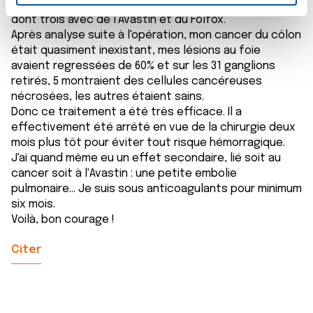
n
Avant mon opération, j'ai eu 6 cycles de chimiothérapie
t
Les cookies nous permettent de personnaliser le contenu
dont trois avec de l'Avastin et du Folfox.
e
et les annonces, d'offrir des fonctionnalités relatives aux
Après analyse suite à l'opération, mon cancer du côlon
m
était quasiment inexistant, mes lésions au foie
médias sociaux et d'analyser notre trafic. Nous
avaient regressées de 60% et sur les 31 ganglions
e
partageons également des informations sur l'utilisation de
retirés, 5 montraient des cellules cancéreuses
n
notre site avec nos partenaires de médias sociaux, de
nécrosées, les autres étaient sains.
t
publicité et d'analyse, qui peuvent combiner celles-ci
Donc ce traitement a été très efficace. Il a
avec d'autres informations que vous leur avez fournies
effectivement été arrêté en vue de la chirurgie deux
ou qu'ils ont collectées lors de votre utilisation de leurs
mois plus tôt pour éviter tout risque hémorragique.
services.
J'ai quand même eu un effet secondaire, lié soit au
cancer soit à l'Avastin : une petite embolie
pulmonaire... Je suis sous anticoagulants pour minimum
six mois.
Voilà, bon courage !
Citer