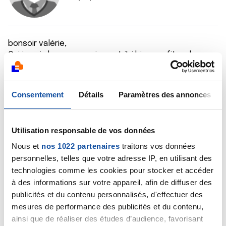
bonsoir valérie,
Oui je vais beaucoup mieux et j'ai bien profiter de mon
lit de soleil,je renouvelle mon soutien a votre mari
pour ce nouveau protocole,que mon ami stéphane a
commenter avec un grand professionnalisme comme
Consentement
Détails
Paramètres des annonces
a son habitude car il connait très bien le sujet.
bon courage a vous deux.
Utilisation responsable de vos données
Citer
Nous et
nos 1022 partenaires
traitons vos données
personnelles, telles que votre adresse IP, en utilisant des
technologies comme les cookies pour stocker et accéder
à des informations sur votre appareil, afin de diffuser des
publicités et du contenu personnalisés, d'effectuer des
Val51
mesures de performance des publicités et du contenu,
29/03/2022 - 20:49
ainsi que de réaliser des études d’audience, favorisant