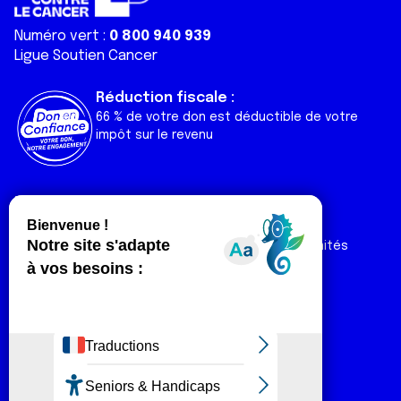
Numéro vert :
0 800 940 939
Ligue Soutien Cancer
Réduction fiscale :
66 % de votre don est déductible de votre
impôt sur le revenu
Liens utiles
Espaces
Nos actualités
Forum
Nos publications
Espace Ligue & comités
Contact
Espace chercheur
Devenir partenaire
Espace presse
Magazine Vivre
Intranet
Réseaux sociaux