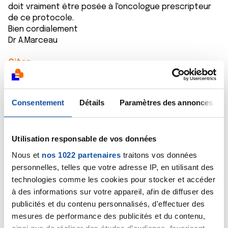
doit vraiment être posée à l'oncologue prescripteur
de ce protocole.
Bien cordialement
Dr A.Marceau
Citer
Consentement
Détails
Paramètres des annonces
Lodye
Utilisation responsable de vos données
04/12/2020 - 22:26
Nous et
nos 1022 partenaires
traitons vos données
personnelles, telles que votre adresse IP, en utilisant des
technologies comme les cookies pour stocker et accéder
à des informations sur votre appareil, afin de diffuser des
Bonsoir Carolol, j’ai subit en février 2019 une
publicités et du contenu personnalisés, d'effectuer des
rectosigmoidectomie pour cause de tumeur
cancéreuse rectale. Je n’ai pas bénéficié de
mesures de performance des publicités et du contenu,
chimiothérapie avant l’opération. L’analyse de la pièce