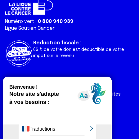
Numéro vert :
0 800 940 939
Ligue Soutien Cancer
Réduction fiscale :
66 % de votre don est déductible de votre
impôt sur le revenu
Liens utiles
Espaces
Nos actualités
Forum
Nos publications
Espace Ligue & comités
Contact
Espace chercheur
Devenir partenaire
Espace presse
Magazine Vivre
Intranet
Réseaux sociaux