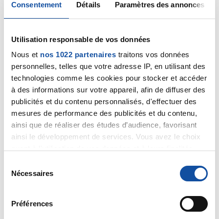
Consentement
Détails
Paramètres des annonces
Plein de courage à vous deux
Citer
Utilisation responsable de vos données
Nous et
nos 1022 partenaires
traitons vos données
personnelles, telles que votre adresse IP, en utilisant des
technologies comme les cookies pour stocker et accéder
à des informations sur votre appareil, afin de diffuser des
Martine Lancri
publicités et du contenu personnalisés, d'effectuer des
30/01/2022 - 19:57
mesures de performance des publicités et du contenu,
ainsi que de réaliser des études d’audience, favorisant
ainsi le développement de services. Vous avez le choix
quant à l'utilisation de vos données et à leurs finalités.
Merci beaucoup pour vos réponses
Vous pouvez modifier ou retirer votre consentement à
Le parcours de mon mari est le suivant :
S
tout moment en consultant la Déclaration relative aux
Nécessaires
diagnostic de meta hépatiques avec neo
é
cookies ou en cliquant sur l'icône de confidentialité.
sigmoïde en août 2020
l
Chimio IV tous les 15 j jusqu’a début décembre
e
Préférences
2021
Si vous le permettez, nous aimerions également :
c
Malgré des résultats non satisfaisants (