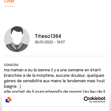
Citer
Titeso1364
30/01/2022 - 19:07
coucou
ma maman a eu la sienne il y a une semaine en étant
branchée à de la morphine, aucune douleur, quelques
gènes de sensibilité aux mains le lendemain mais tout
baigne : )
elle sortait de 5 jours intensifs de rayons (au lieu de 5
semaines) et en souffre énormément, mais la chimio
intra hepatique zéro soucis..
Pourriez vous me dire le parcours de votre mari ?