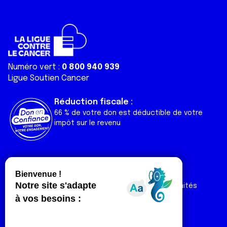
Numéro vert :
0 800 940 939
Ligue Soutien Cancer
Réduction fiscale :
66 % de votre don est déductible de votre
impôt sur le revenu
Liens utiles
Espaces
Nos actualités
Forum
Nos publications
Espace Ligue & comités
Contact
Espace chercheur
Devenir partenaire
Espace presse
Magazine Vivre
Intranet