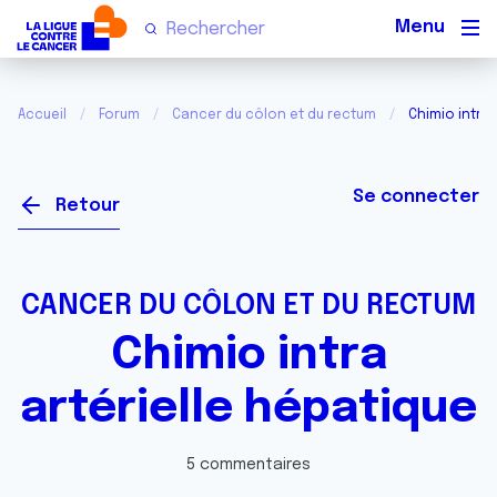
Men
Accueil
Forum
Cancer du côlon et du rectum
Chimio intra 
Se connecter
Retour
CANCER DU CÔLON ET DU RECTUM
Chimio intra
artérielle hépatique
5 commentaires