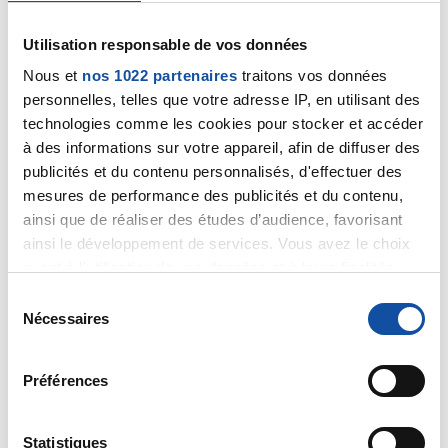
Saram
Utilisation responsable de vos données
05/10/2023 - 09:06
Nous et
nos 1022 partenaires
traitons vos données
personnelles, telles que votre adresse IP, en utilisant des
technologies comme les cookies pour stocker et accéder
Bonjour,
à des informations sur votre appareil, afin de diffuser des
publicités et du contenu personnalisés, d'effectuer des
Vous avez raison d'écrire sur ce forum qui va vous
mesures de performance des publicités et du contenu,
aider à affronter cet ennemi.
ainsi que de réaliser des études d’audience, favorisant
ainsi le développement de services. Vous avez le choix
Comme vous, j'ai reçu un tsunami en pleine figure. J'ai
quant à l'utilisation de vos données et à leurs finalités.
mis 2 jours à m'en remettre et j'ai decidé de me
battre.
Vous pouvez modifier ou retirer votre consentement à
S
tout moment en consultant la Déclaration relative aux
Nécessaires
é
Bien sûr, la chimio ce n'est pas une partie de plaisir
cookies ou en cliquant sur l'icône de confidentialité.
l
maïs on y arive et chaque personne réagit
e
differemment.
Préférences
Si vous le permettez, nous aimerions également :
c
Collecter des informations sur votre localisation
t
Sortez vos gants de boxe, le combat c'est
géographique qui peuvent être précises à plusieurs
maintenant et donnez de vos nouvelles.
i
Statistiques