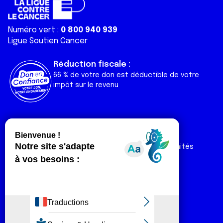
Numéro vert :
0 800 940 939
Ligue Soutien Cancer
Réduction fiscale :
66 % de votre don est déductible de votre
impôt sur le revenu
Liens utiles
Espaces
Nos actualités
Forum
Nos publications
Espace Ligue & comités
Contact
Espace chercheur
Devenir partenaire
Espace presse
Magazine Vivre
Intranet
Réseaux sociaux