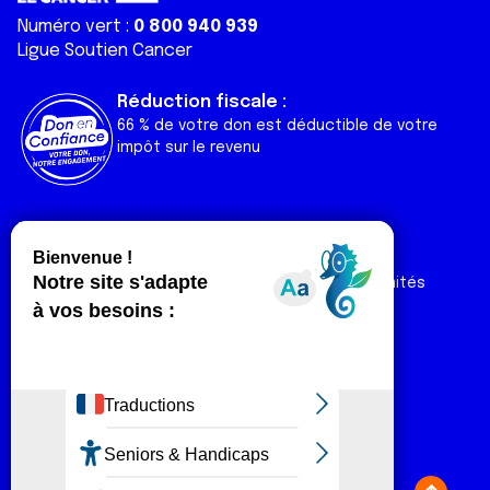
Numéro vert :
0 800 940 939
Ligue Soutien Cancer
Réduction fiscale :
66 % de votre don est déductible de votre
impôt sur le revenu
Liens utiles
Espaces
Nos actualités
Forum
Nos publications
Espace Ligue & comités
Contact
Espace chercheur
Devenir partenaire
Espace presse
Magazine Vivre
Intranet
Réseaux sociaux