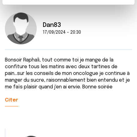
t
Les cookies nous permettent de personnaliser le contenu
e
et les annonces, d'offrir des fonctionnalités relatives aux
m
médias sociaux et d'analyser notre trafic. Nous
Dan83
e
partageons également des informations sur l'utilisation de
17/09/2024 - 20:30
n
notre site avec nos partenaires de médias sociaux, de
t
publicité et d'analyse, qui peuvent combiner celles-ci
avec d'autres informations que vous leur avez fournies
ou qu'ils ont collectées lors de votre utilisation de leurs
Bonsoir Raphali, tout comme toi je mange de la
services.
confiture tous les matins avec deux tartines de
pain...sur les conseils de mon oncologue je continue à
manger du sucre, raisonnablement bien entendu et je
me faïs plaisir quand j'en ai envie. Bonne soirée
Citer