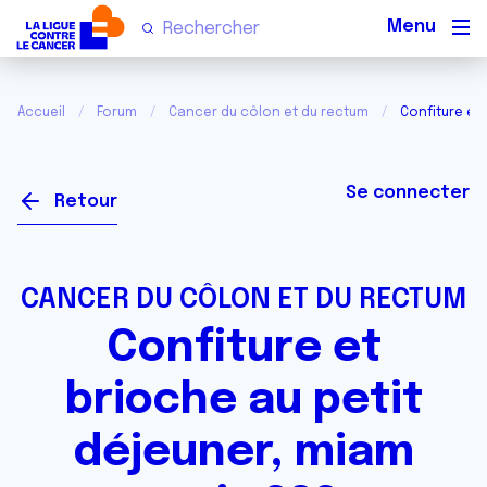
Men
Accueil
Forum
Cancer du côlon et du rectum
Confiture et
Se connecter
Retour
CANCER DU CÔLON ET DU RECTUM
Confiture et
brioche au petit
déjeuner, miam