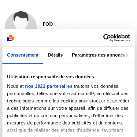
rob
17/09/2024 - 16:18
Consentement
Détails
Paramètres des annonces
Bonjour Raphali ,
C'est un peu comme si breton qui a un cancer
Utilisation responsable de vos données
arrêterai d'aller a la crêperie , non , non, non, on
continu a se faire plaisir , en plus brioche confiture 😋
Nous et
nos 1022 partenaires
traitons vos données
euh comment dire ? c'est bon koi ....
personnelles, telles que votre adresse IP, en utilisant des
technologies comme les cookies pour stocker et accéder
Bonne journée a toi ...
à des informations sur votre appareil, afin de diffuser des
publicités et du contenu personnalisés, d'effectuer des
Citer
mesures de performance des publicités et du contenu,
ainsi que de réaliser des études d’audience, favorisant