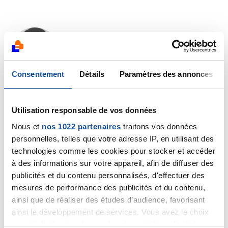
rob
23/03/2022 - 13:45
Consentement
Détails
Paramètres des annonces
bonjour jeanne,
Utilisation responsable de vos données
Nous et
nos 1022 partenaires
traitons vos données
Très bonne nouvelle,je lui souhaite un très bon
personnelles, telles que votre adresse IP, en utilisant des
rétablissement,mais s'il galope déjà dans les
couloirs,ben c'est juste bon signe.
technologies comme les cookies pour stocker et accéder
bonne journée a vous.
à des informations sur votre appareil, afin de diffuser des
publicités et du contenu personnalisés, d'effectuer des
Citer
mesures de performance des publicités et du contenu,
ainsi que de réaliser des études d’audience, favorisant
ainsi le développement de services. Vous avez le choix
quant à l'utilisation de vos données et à leurs finalités.