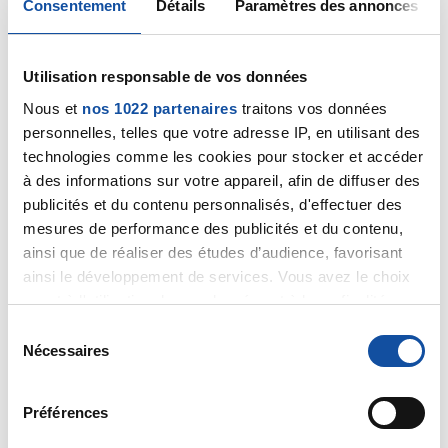
Consentement
Détails
Paramètres des annonces
voulez lui poser afin d'être certaine de ne rien oublier
le moment venu.
Bien cordialement
Utilisation responsable de vos données
Dr A.Marceau
Nous et
nos 1022 partenaires
traitons vos données
Citer
personnelles, telles que votre adresse IP, en utilisant des
technologies comme les cookies pour stocker et accéder
à des informations sur votre appareil, afin de diffuser des
publicités et du contenu personnalisés, d'effectuer des
mesures de performance des publicités et du contenu,
ainsi que de réaliser des études d’audience, favorisant
Clairemily
ainsi le développement de services. Vous avez le choix
03/06/2020 - 17:34
quant à l'utilisation de vos données et à leurs finalités.
Vous pouvez modifier ou retirer votre consentement à
S
tout moment en consultant la Déclaration relative aux
Nécessaires
é
cookies ou en cliquant sur l'icône de confidentialité.
l
Bonjour,
e
Merci pour votre réponse. Je vais suivre votre conseil.
Préférences
Si vous le permettez, nous aimerions également :
c
Cordialement.
Collecter des informations sur votre localisation