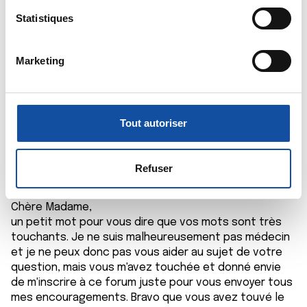
t
Claire.
géographique qui peuvent être précises à plusieurs
i
Statistiques
Citer
mètres près
o
Identifier votre appareil en l'analysant activement
n
Marketing
pour en relever les caractéristiques spécifiques
d
(empreintes digitales).
u
c
Pour en savoir plus sur le traitement de vos données
o
personnelles et définir vos préférences, reportez-vous à
Tout autoriser
Almetta
n
la
section « Détails »
. Vous pouvez modifier ou retirer
24/06/2020 - 21:05
s
votre consentement à tout moment à partir de la
e
déclaration sur les cookies.
Refuser
n
t
Les cookies nous permettent de personnaliser le contenu
Chère Madame,
e
et les annonces, d'offrir des fonctionnalités relatives aux
un petit mot pour vous dire que vos mots sont très
m
médias sociaux et d'analyser notre trafic. Nous
touchants. Je ne suis malheureusement pas médecin
e
partageons également des informations sur l'utilisation de
et je ne peux donc pas vous aider au sujet de votre
n
notre site avec nos partenaires de médias sociaux, de
question, mais vous m'avez touchée et donné envie
t
publicité et d'analyse, qui peuvent combiner celles-ci
de m'inscrire à ce forum juste pour vous envoyer tous
mes encouragements. Bravo que vous avez touvé le
avec d'autres informations que vous leur avez fournies