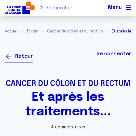
Men
Accueil
Forum
Cancer du côlon et du rectum
Et après les 
Se connecter
Retour
CANCER DU CÔLON ET DU RECTUM
Et après les
traitements...
4 commentaires