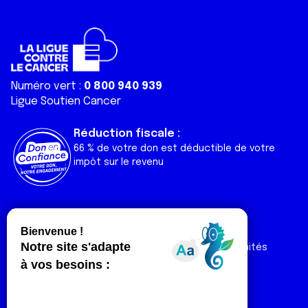
Numéro vert :
0 800 940 939
Ligue Soutien Cancer
Réduction fiscale :
66 % de votre don est déductible de votre
impôt sur le revenu
Liens utiles
Espaces
Nos actualités
Forum
Nos publications
Espace Ligue & comités
Contact
Espace chercheur
Devenir partenaire
Espace presse
Magazine Vivre
Intranet