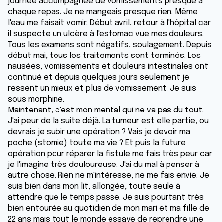
journée accompagnée de vomissements presque à
chaque repas. Je ne mangeais presque rien. Même
l'eau me faisait vomir. Début avril, retour à l'hôpital car
il suspecte un ulcère à l'estomac vue mes douleurs.
Tous les examens sont négatifs, soulagement. Depuis
début mai, tous les traitements sont terminés. Les
nausées, vomissements et douleurs intestinales ont
continué et depuis quelques jours seulement je
ressent un mieux et plus de vomissement. Je suis
sous morphine.
Maintenant, c'est mon mental qui ne va pas du tout.
J'ai peur de la suite déjà. La tumeur est elle partie, ou
devrais je subir une opération ? Vais je devoir ma
poche (stomie) toute ma vie ? Et puis la future
opération pour réparer la fistule me fais très peur car
je l'imagine très douloureuse. J'ai du mal à penser à
autre chose. Rien ne m'intéresse, ne me fais envie. Je
suis bien dans mon lit, allongée, toute seule à
attendre que le temps passe. Je suis pourtant très
bien entourée au quotidien de mon mari et ma fille de
22 ans mais tout le monde essaye de reprendre une