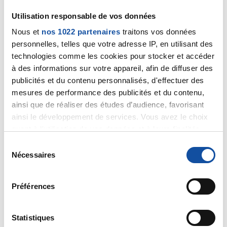
Utilisation responsable de vos données
Nous et
nos 1022 partenaires
traitons vos données
personnelles, telles que votre adresse IP, en utilisant des
technologies comme les cookies pour stocker et accéder
Sabrina04
à des informations sur votre appareil, afin de diffuser des
08/03/2019 - 12:04
publicités et du contenu personnalisés, d'effectuer des
mesures de performance des publicités et du contenu,
ainsi que de réaliser des études d’audience, favorisant
ainsi le développement de services. Vous avez le choix
Merci de votre réponse pouvez vous me dire quel est
quant à l'utilisation de vos données et à leurs finalités.
le traitement qui va suivre j'ai besoin de savoir merci
Vous pouvez modifier ou retirer votre consentement à
S
tout moment en consultant la Déclaration relative aux
Nécessaires
Citer
é
cookies ou en cliquant sur l'icône de confidentialité.
l
e
Préférences
Si vous le permettez, nous aimerions également :
c
Collecter des informations sur votre localisation
t
géographique qui peuvent être précises à plusieurs
i
Statistiques