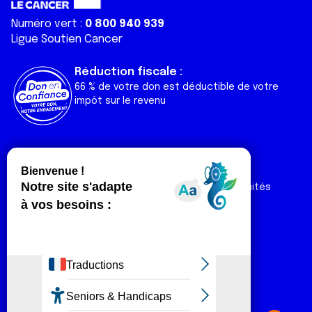
Numéro vert :
0 800 940 939
Ligue Soutien Cancer
Réduction fiscale :
66 % de votre don est déductible de votre
impôt sur le revenu
Liens utiles
Espaces
Nos actualités
Forum
Nos publications
Espace Ligue & comités
Contact
Espace chercheur
Devenir partenaire
Espace presse
Magazine Vivre
Intranet
Réseaux sociaux