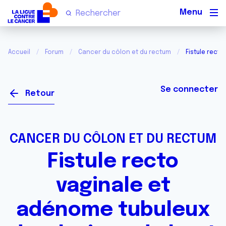
Men
Accueil
Forum
Cancer du côlon et du rectum
Fistule rect
Se connecter
Retour
CANCER DU CÔLON ET DU RECTUM
Fistule recto
vaginale et
adénome tubuleux