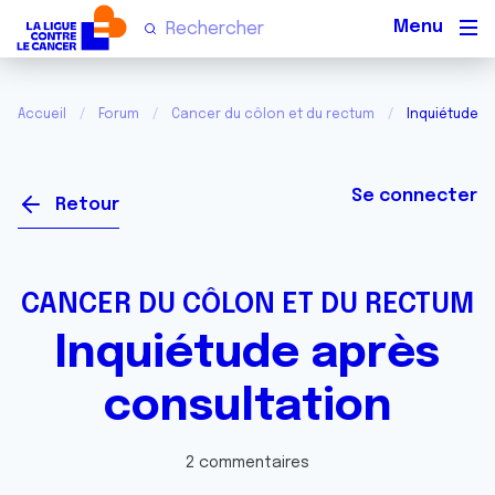
Men
Accueil
Forum
Cancer du côlon et du rectum
Inquiétude a
Se connecter
Retour
CANCER DU CÔLON ET DU RECTUM
Inquiétude après
consultation
2 commentaires