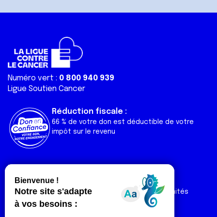
Numéro vert :
0 800 940 939
Ligue Soutien Cancer
Réduction fiscale :
66 % de votre don est déductible de votre
impôt sur le revenu
Liens utiles
Espaces
Nos actualités
Forum
Nos publications
Espace Ligue & comités
Contact
Espace chercheur
Devenir partenaire
Espace presse