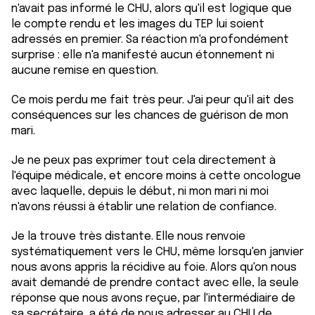
avec d'autres informations que vous leur avez fournies
n'avait pas informé le CHU, alors qu'il est logique que
ou qu'ils ont collectées lors de votre utilisation de leurs
le compte rendu et les images du TEP lui soient
services.
adressés en premier. Sa réaction m'a profondément
surprise : elle n'a manifesté aucun étonnement ni
aucune remise en question.
Ce mois perdu me fait très peur. J'ai peur qu'il ait des
conséquences sur les chances de guérison de mon
mari.
Je ne peux pas exprimer tout cela directement à
l'équipe médicale, et encore moins à cette oncologue
avec laquelle, depuis le début, ni mon mari ni moi
n'avons réussi à établir une relation de confiance.
Je la trouve très distante. Elle nous renvoie
systématiquement vers le CHU, même lorsqu'en janvier
nous avons appris la récidive au foie. Alors qu'on nous
avait demandé de prendre contact avec elle, la seule
réponse que nous avons reçue, par l'intermédiaire de
sa secrétaire, a été de nous adresser au CHU de