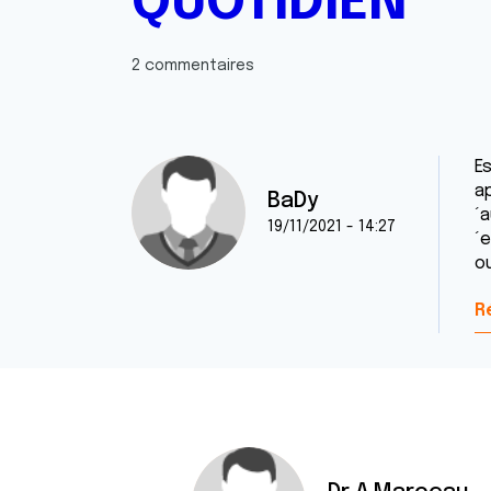
QUOTIDIEN
2 commentaires
E
ap
BaDy
´
19/11/2021 - 14:27
´e
ou
R