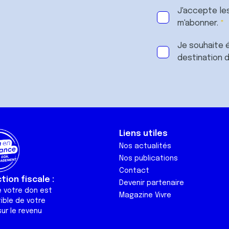
J'accepte le
m'abonner.
Je souhaite é
destination 
Liens utiles
Nos actualités
Nos publications
Contact
ion fiscale :
Devenir partenaire
e votre don est
Magazine Vivre
ible de votre
ur le revenu