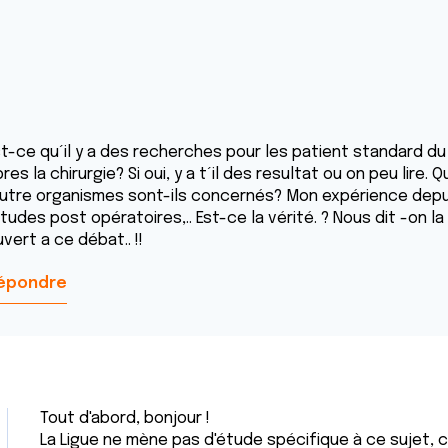
st-ce qu´il y a des recherches pour les patient standard du
res la chirurgie? Si oui, y a t´il des resultat ou on peu lire. 
autre organismes sont-ils concernés? Mon expérience depuis 
tudes post opératoires,.. Est-ce la vérité. ? Nous dit -on la 
vert a ce débat.. !!
épondre
Tout d'abord, bonjour !
La Ligue ne mène pas d'étude spécifique à ce sujet, ce