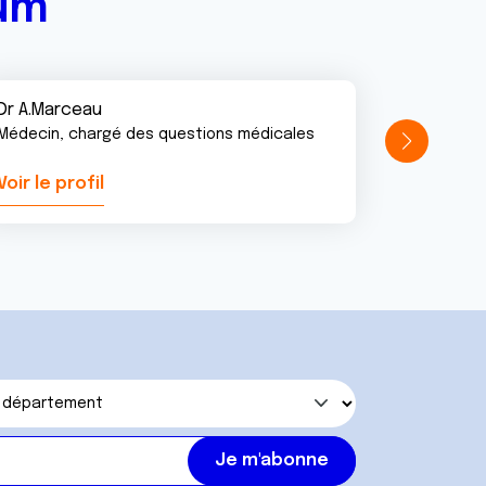
rum
Dr A.Marceau
Médecin, chargé des questions médicales
Voir le profil
Voir le pr