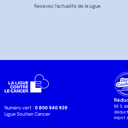
Recevez l’actualité de la Ligue.
Réduct
66 % d
Numéro vert :
0 800 940 939
déduct
Ligue Soutien Cancer
impôt s