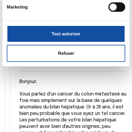
Citer
Identifier votre appareil en l'analysant activement
n
Marketing
pour en relever les caractéristiques spécifiques
d
(empreintes digitales).
u
c
Pour en savoir plus sur le traitement de vos données
o
personnelles et définir vos préférences, reportez-vous à
Tout autoriser
n
la
section « Détails »
. Vous pouvez modifier ou retirer
s
votre consentement à tout moment à partir de la
Dr A.Marceau
e
déclaration sur les cookies.
Refuser
28/05/2024 - 17:30
n
t
Les cookies nous permettent de personnaliser le contenu
e
et les annonces, d'offrir des fonctionnalités relatives aux
m
médias sociaux et d'analyser notre trafic. Nous
Bonjour,
e
partageons également des informations sur l'utilisation de
Vous parlez d'un cancer du colon métastasé au
n
notre site avec nos partenaires de médias sociaux, de
foie mais simplement sur la base de quelques
t
publicité et d'analyse, qui peuvent combiner celles-ci
anomalies du bilan hépatique. Or à 26 ans, il est
avec d'autres informations que vous leur avez fournies
bien peu probable que vous ayez un tel cancer.
ou qu'ils ont collectées lors de votre utilisation de leurs
Les perturbations de votre bilan hépatique
services.
peuvent avoir bien d'autres origines, peu