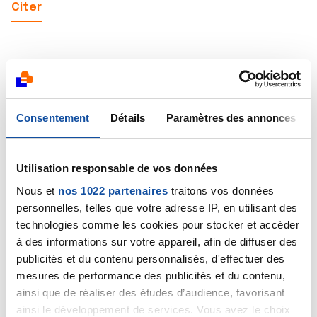
Citer
HRVAT7476
Consentement
Détails
Paramètres des annonces
25/03/2025 - 18:13
Utilisation responsable de vos données
Bonjour Vero@vero
Nous et
nos 1022 partenaires
traitons vos données
personnelles, telles que votre adresse IP, en utilisant des
Avec mon humble expérience, si je peux aider
technologies comme les cookies pour stocker et accéder
avec plaisir, et merci de participer a mon projet.
à des informations sur votre appareil, afin de diffuser des
publicités et du contenu personnalisés, d'effectuer des
Citer
mesures de performance des publicités et du contenu,
ainsi que de réaliser des études d’audience, favorisant
ainsi le développement de services. Vous avez le choix