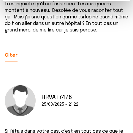
t
Les cookies nous permettent de personnaliser le contenu
très inquiète qu'il ne fasse rien. Les marqueurs
e
et les annonces, d'offrir des fonctionnalités relatives aux
montent à nouveau. Désolée de vous raconter tout
m
médias sociaux et d'analyser notre trafic. Nous
ça. Mais j'ai une question qui me turlupine quand même
e
partageons également des informations sur l'utilisation de
doit on aller dans un autre hôpital ? En tout cas un
n
notre site avec nos partenaires de médias sociaux, de
grand merci de me lire car je suis perdue.
t
publicité et d'analyse, qui peuvent combiner celles-ci
avec d'autres informations que vous leur avez fournies
ou qu'ils ont collectées lors de votre utilisation de leurs
Citer
services.
HRVAT7476
25/03/2025 - 21:22
Si j’étais dans votre cas, c’est en tout cas ce que je