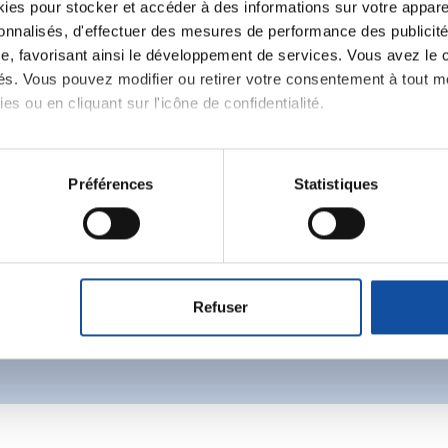
es pour stocker et accéder à des informations sur votre appareil
sonnalisés, d'effectuer des mesures de performance des publicité
e, favorisant ainsi le développement de services. Vous avez le ch
ités. Vous pouvez modifier ou retirer votre consentement à tout 
es ou en cliquant sur l'icône de confidentialité.
Ecrire un commentair
imerions également :
tions sur votre localisation géographique qui peuvent être précis
Préférences
Statistiques
ancer une nouvelle discussion vous aurez besoin de vous 
eil en l'analysant activement pour en relever les caractéristique
aitement de vos données personnelles et définir vos préférences
Se connecter
Créer un nouveau compte
er ou retirer votre consentement à tout moment à partir de la dé
Refuser
e personnaliser le contenu et les annonces, d'offrir des fonctio
rafic. Nous partageons également des informations sur l'utilisati
, de publicité et d'analyse, qui peuvent combiner celles-ci avec
ils ont collectées lors de votre utilisation de leurs services.