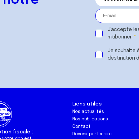
 notre
J'accepte le
m'abonner.
Je souhaite é
destination 
Liens utiles
Nos actualités
Nos publications
Contact
ion fiscale :
Devenir partenaire
e votre don est