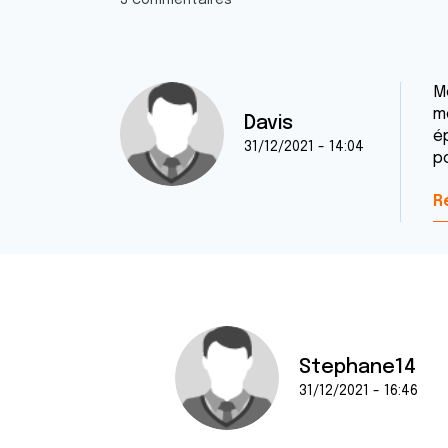
3 commentaires
M
mo
Davis
é
31/12/2021 - 14:04
po
R
Stephane14
31/12/2021 - 16:46