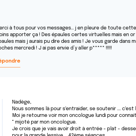
erci à tous pour vos messages… j en pleure de toute cette 
ins apporter ça ! Des épaules certes virtuelles mais en or 
paules mais j aurais pu dire des amis ! Je vous garde dans 
ches mercredi ! J ai pas envie d’y aller p***** !!!!!
épondre
Nadège,
Nous sommes là pour s'entraider, se soutenir .... c'est
Moi je retourne voir mon oncologue lundi pour connai
" mijoté par mon oncologue.
Je crois que je vais avoir droit à entrée - plat - desser
pour la grande lessive ... 42ème séances