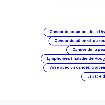
o
n
s
e
n
t
Cancer du poumon, de la thy
e
m
Cancer du côlon et du re
e
Cancer de la pe
n
t
Lymphomes (maladie de Hodg
Vivre avec un cancer, traite
Espace d