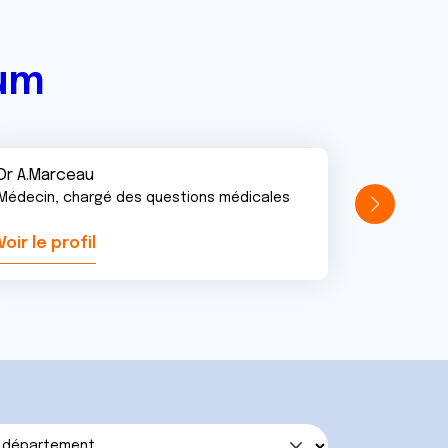
rum
Dr A.Marceau
Médecin, chargé des questions médicales
Voir le profil
Voir le pr