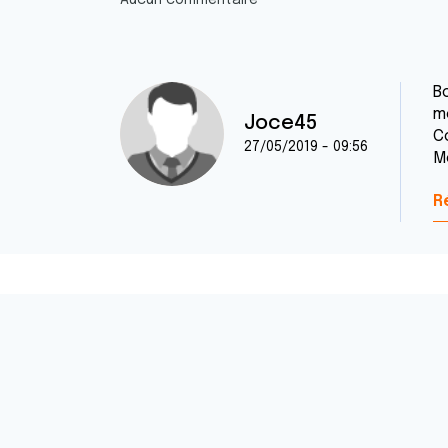
Aucun commentaire
Bo
m
Joce45
C
27/05/2019 - 09:56
M
R