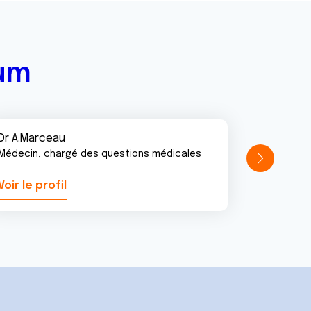
rum
Dr A.Marceau
Médecin, chargé des questions médicales
Voir le profil
Voir le pr