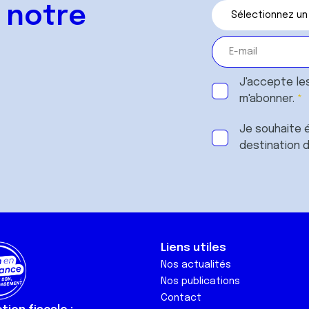
 notre
J'accepte le
m'abonner.
Je souhaite é
destination 
Liens utiles
Nos actualités
Nos publications
Contact