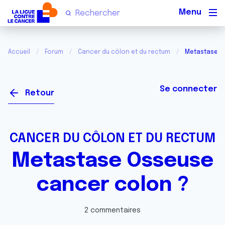
Men
Accueil
Forum
Cancer du côlon et du rectum
Metastase O
Se connecter
Retour
CANCER DU CÔLON ET DU RECTUM
Metastase Osseuse
cancer colon ?
2 commentaires