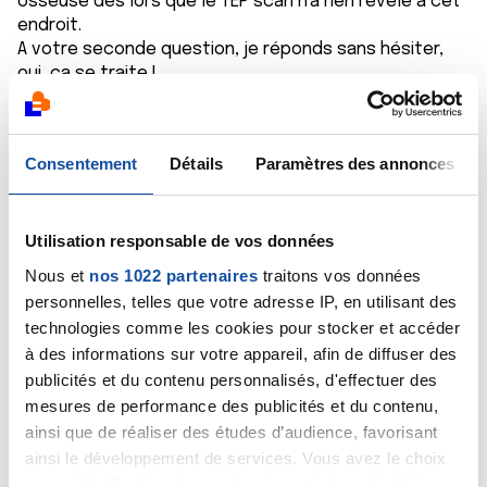
osseuse dès lors que le TEP scan n'a rien révélé à cet
endroit.
A votre seconde question, je réponds sans hésiter,
oui, ça se traite !
Bien cordialement
Dr A.Marceau
Consentement
Détails
Paramètres des annonces
Citer
Utilisation responsable de vos données
Nous et
nos 1022 partenaires
traitons vos données
personnelles, telles que votre adresse IP, en utilisant des
Loulou9475
technologies comme les cookies pour stocker et accéder
02/12/2020 - 15:45
à des informations sur votre appareil, afin de diffuser des
publicités et du contenu personnalisés, d'effectuer des
mesures de performance des publicités et du contenu,
ainsi que de réaliser des études d’audience, favorisant
Merci pour votre réponse.
ainsi le développement de services. Vous avez le choix
Dans ces conditions un foyer ostéocondensant peut
quant à l'utilisation de vos données et à leurs finalités.