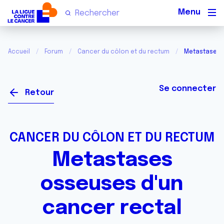
Men
Accueil
Forum
Cancer du côlon et du rectum
Metastases o
Se connecter
Retour
CANCER DU CÔLON ET DU RECTUM
Metastases
osseuses d'un
cancer rectal