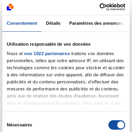
dans votre précédent post,donc on pourrait aussi
dire que vous ne faite juste pas comme les autres.
Bonne continuation Christiane .
Consentement
Détails
Paramètres des annonces
Citer
Utilisation responsable de vos données
Nous et
nos 1022 partenaires
traitons vos données
personnelles, telles que votre adresse IP, en utilisant des
technologies comme les cookies pour stocker et accéder
felic
à des informations sur votre appareil, afin de diffuser des
28/07/2022 - 22:09
publicités et du contenu personnalisés, d'effectuer des
mesures de performance des publicités et du contenu,
ainsi que de réaliser des études d’audience, favorisant
ainsi le développement de services. Vous avez le choix
Merci Rob,
quant à l'utilisation de vos données et à leurs finalités.
Vous pouvez modifier ou retirer votre consentement à
S
Sacré breton, toujours sur le pont, le premier, pour
tout moment en consultant la Déclaration relative aux
Nécessaires
donner un coup de main, dans l'adversité ! Vous êtes
é
cookies ou en cliquant sur l'icône de confidentialité.