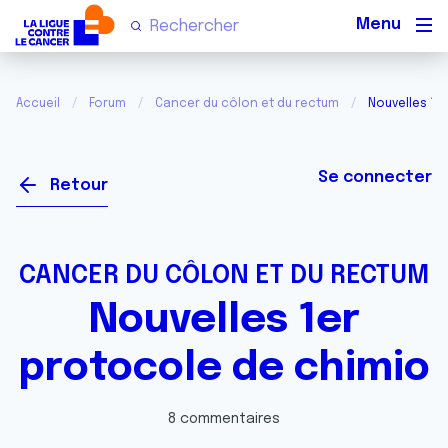
Men
Accueil
Forum
Cancer du côlon et du rectum
Nouvelles 1e
Se connecter
Retour
CANCER DU CÔLON ET DU RECTUM
Nouvelles 1er
protocole de chimio
8 commentaires