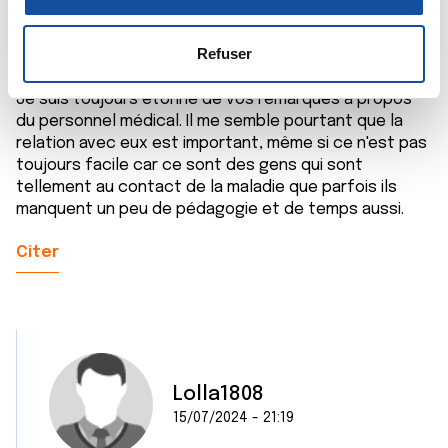
n
la
section « Détails »
. Vous pouvez modifier ou retirer
15/07/2024 - 21:06
s
votre consentement à tout moment à partir de la
e
déclaration sur les cookies.
Refuser
n
t
Je suis toujours étonné de vos remarques à propos
Les cookies nous permettent de personnaliser le contenu
du personnel médical. Il me semble pourtant que la
e
et les annonces, d'offrir des fonctionnalités relatives aux
relation avec eux est important, même si ce n'est pas
m
médias sociaux et d'analyser notre trafic. Nous
toujours facile car ce sont des gens qui sont
e
partageons également des informations sur l'utilisation de
tellement au contact de la maladie que parfois ils
n
notre site avec nos partenaires de médias sociaux, de
manquent un peu de pédagogie et de temps aussi.
t
publicité et d'analyse, qui peuvent combiner celles-ci
avec d'autres informations que vous leur avez fournies
Citer
ou qu'ils ont collectées lors de votre utilisation de leurs
services.
Lolla1808
15/07/2024 - 21:19