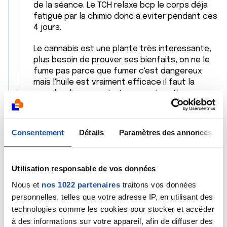
de la séance. Le TCH relaxe bcp le corps déja
fatigué par la chimio donc à eviter pendant ces
4 jours.
Le cannabis est une plante très interessante,
plus besoin de prouver ses bienfaits, on ne le
fume pas parce que fumer c'est dangereux
mais l'huile est vraiment efficace il faut la
prendre doucement et avec précaution
surtout pour quelqu'un qui n'a jamais consommé
ça (le cas de mon mari). L'huile est bien rincer et
distiller donc a la fin on a un produit
Consentement
Détails
Paramètres des annonces
interessant.
Après bon, aux USA c'est prescrit pas les
Utilisation responsable de vos données
medecins pour traiter des maladies neuro mais
pas en France.
Nous et
nos 1022 partenaires
traitons vos données
personnelles, telles que votre adresse IP, en utilisant des
On evite tt ce qui est antioxydant pendant
technologies comme les cookies pour stocker et accéder
l'administration de la chimio, mais il prend ses
à des informations sur votre appareil, afin de diffuser des
vitamines sans pause (C, D, B et omega 3),