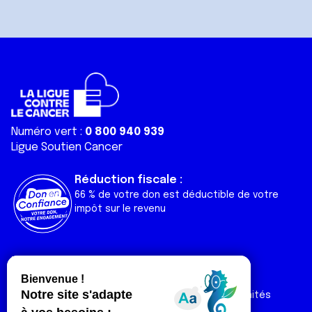
Numéro vert :
0 800 940 939
Ligue Soutien Cancer
Réduction fiscale :
66 % de votre don est déductible de votre
impôt sur le revenu
Liens utiles
Espaces
Nos actualités
Forum
Nos publications
Espace Ligue & comités