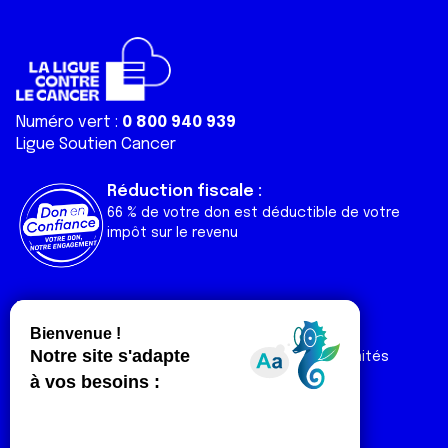
Numéro vert :
0 800 940 939
Ligue Soutien Cancer
Réduction fiscale :
66 % de votre don est déductible de votre
impôt sur le revenu
Liens utiles
Espaces
Nos actualités
Forum
Nos publications
Espace Ligue & comités
Contact
Espace chercheur
Devenir partenaire
Espace presse
Magazine Vivre
Intranet