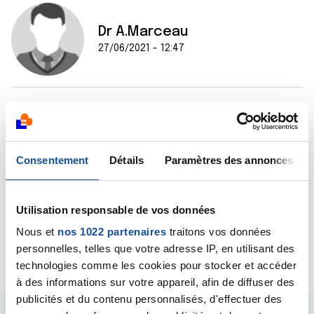
Dr A.Marceau
27/06/2021 - 12:47
Bonjour,
Cela peut effectivement être une conséquence du
traitement, qui peut modifier l'appétit mais aussi les
envies alimentaires. Il peut éventuellement bénéficier
Consentement
Détails
Paramètres des annonces
des conseils d'une diététicienne, tous les services
d'oncologie ont des consultations de ce type.
Bien cordialement
Utilisation responsable de vos données
Dr A.Marceau
Nous et
nos 1022 partenaires
traitons vos données
personnelles, telles que votre adresse IP, en utilisant des
Citer
technologies comme les cookies pour stocker et accéder
à des informations sur votre appareil, afin de diffuser des
publicités et du contenu personnalisés, d'effectuer des