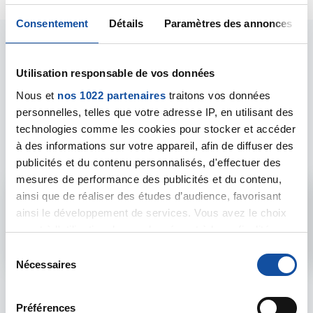
Consentement
Détails
Paramètres des annonces
Utilisation responsable de vos données
Nous et
nos 1022 partenaires
traitons vos données
Les intervenants du
personnelles, telles que votre adresse IP, en utilisant des
technologies comme les cookies pour stocker et accéder
forum
à des informations sur votre appareil, afin de diffuser des
publicités et du contenu personnalisés, d'effectuer des
mesures de performance des publicités et du contenu,
ainsi que de réaliser des études d’audience, favorisant
Admin forum
ainsi le développement de services. Vous avez le choix
quant à l'utilisation de vos données et à leurs finalités.
Voir le profil
Vous pouvez modifier ou retirer votre consentement à
S
tout moment en consultant la Déclaration relative aux
Nécessaires
é
cookies ou en cliquant sur l'icône de confidentialité.
l
e
Préférences