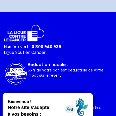
avec d'autres informations que vous leur avez fournies
ou qu'ils ont collectées lors de votre utilisation de leurs
services.
Numéro vert :
0 800 940 939
Ligue Soutien Cancer
Réduction fiscale :
66 % de votre don est déductible de votre
impôt sur le revenu
Liens utiles
Espaces
Nos actualités
Forum
Nos publications
Espace Ligue & comités
Contact
Espace chercheur