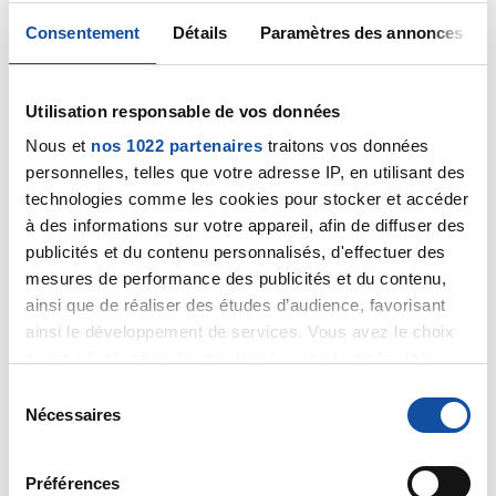
vomissements
Consentement
Détails
Paramètres des annonces
J’ai fait une prise de sang qui est en dessous des
normes mais pas en dessous quand on est sous
Utilisation responsable de vos données
chimio.
Nous et
nos 1022 partenaires
traitons vos données
Il me reste une séance demain, j’espère que cela ira
personnelles, telles que votre adresse IP, en utilisant des
mieux après
technologies comme les cookies pour stocker et accéder
à des informations sur votre appareil, afin de diffuser des
publicités et du contenu personnalisés, d'effectuer des
Bonne fin d’après midi à vous
mesures de performance des publicités et du contenu,
Citer
ainsi que de réaliser des études d’audience, favorisant
ainsi le développement de services. Vous avez le choix
quant à l'utilisation de vos données et à leurs finalités.
Vous pouvez modifier ou retirer votre consentement à
S
tout moment en consultant la Déclaration relative aux
Nécessaires
é
cookies ou en cliquant sur l'icône de confidentialité.
l
rob
e
Préférences
10/07/2024 - 17:53
Si vous le permettez, nous aimerions également :