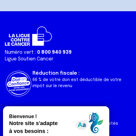
Numéro vert :
0 800 940 939
Ligue Soutien Cancer
Réduction fiscale :
66 % de votre don est déductible de votre
impôt sur le revenu
Liens utiles
Espaces
Nos actualités
Forum
Nos publications
Espace Ligue & comités
Contact
Espace chercheur