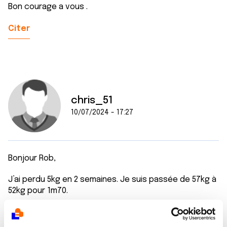
Bon courage a vous .
Citer
chris_51
10/07/2024 - 17:27
Bonjour Rob,
J’ai perdu 5kg en 2 semaines. Je suis passée de 57kg à
52kg pour 1m70.
Mon oncologue m’a retiré les cachets Xeloda. Je
prend des compléments car diarrhées ++++ et