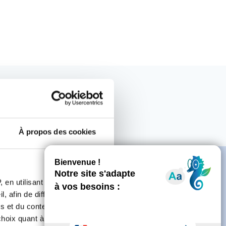
À propos des cookies
 en utilisant des
, afin de diffuser des
s et du contenu, ainsi que de
e
oix quant à l'utilisation de