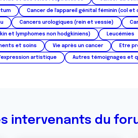
ctum
Cancer de l'appareil génital féminin (col et 
au
Cancers urologiques (rein et vessie)
Can
kin et lymphomes non hodgkiniens)
Leucémies
ments et soins
Vie après un cancer
Etre p
'expression artistique
Autres témoignages et 
s intervenants du fo