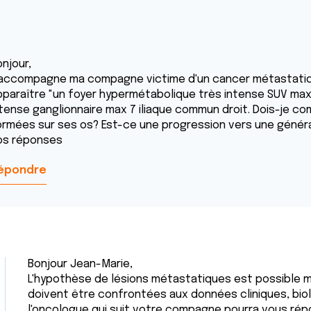
njour,
'accompagne ma compagne victime d'un cancer métastatique
pparaître "un foyer hypermétabolique très intense SUV max 
ntense ganglionnaire max 7 iliaque commun droit. Dois-je 
ormées sur ses os? Est-ce une progression vers une généra
os réponses
épondre
Bonjour Jean-Marie,
L'hypothèse de lésions métastatiques est possible m
doivent être confrontées aux données cliniques, biol
l'oncologue qui suit votre compagne pourra vous ré