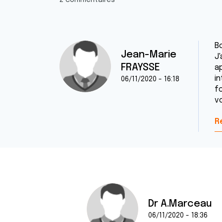
2 commentaires
Bo
Jean-Marie
J
FRAYSSE
a
i
06/11/2020 - 16:18
f
v
R
Dr A.Marceau
06/11/2020 - 18:36