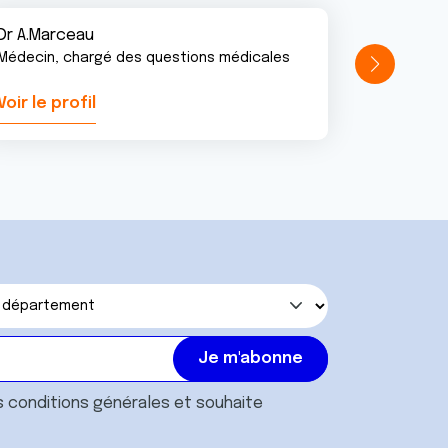
Dr A.Marceau
Médecin, chargé des questions médicales
Voir le profil
Voir le pr
s
conditions générales
et souhaite