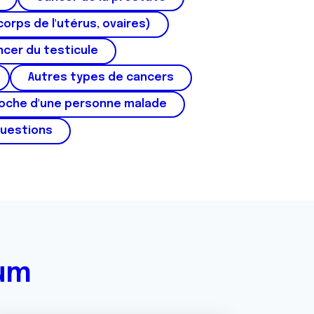
corps de l'utérus, ovaires)
cer du testicule
Autres types de cancers
roche d'une personne malade
questions
rum