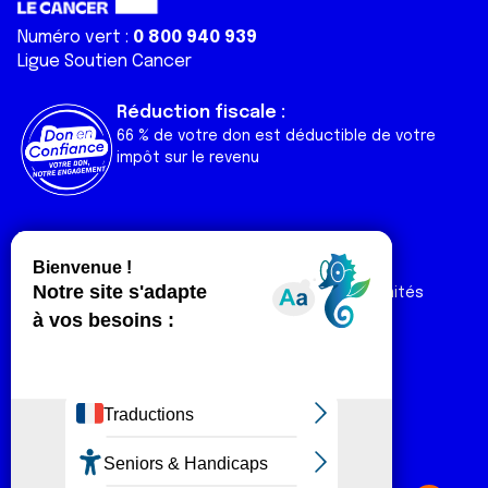
Numéro vert :
0 800 940 939
Ligue Soutien Cancer
Réduction fiscale :
66 % de votre don est déductible de votre
impôt sur le revenu
Liens utiles
Espaces
Nos actualités
Forum
Nos publications
Espace Ligue & comités
Contact
Espace chercheur
Devenir partenaire
Espace presse
Magazine Vivre
Intranet
Réseaux sociaux