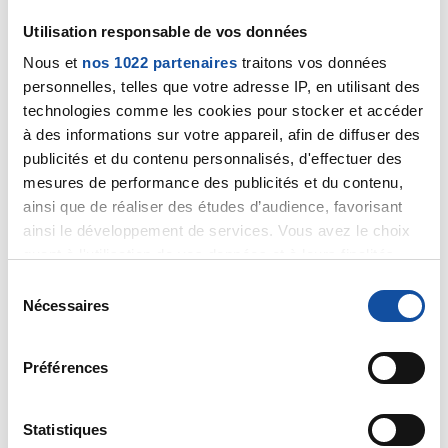
Utilisation responsable de vos données
Nous et
nos 1022 partenaires
traitons vos données
personnelles, telles que votre adresse IP, en utilisant des
technologies comme les cookies pour stocker et accéder
Val51
à des informations sur votre appareil, afin de diffuser des
15/03/2022 - 20:28
publicités et du contenu personnalisés, d'effectuer des
mesures de performance des publicités et du contenu,
ainsi que de réaliser des études d’audience, favorisant
ainsi le développement de services. Vous avez le choix
Merci Docteur
quant à l'utilisation de vos données et à leurs finalités.
Vous pouvez modifier ou retirer votre consentement à
S
Citer
tout moment en consultant la Déclaration relative aux
Nécessaires
é
cookies ou en cliquant sur l'icône de confidentialité.
l
e
Préférences
Si vous le permettez, nous aimerions également :
c
Collecter des informations sur votre localisation
t
géographique qui peuvent être précises à plusieurs
Stephane14
i
Statistiques