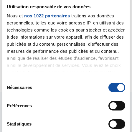
Utilisation responsable de vos données
Bonjour,
La chirurgie du rectum est connue comme pouvant
Nous et
nos 1022 partenaires
traitons vos données
provoquer une dysurie post-opératoire, autrement dit
personnelles, telles que votre adresse IP, en utilisant des
des difficultés à uriner. L'évolution de cette dysurie
technologies comme les cookies pour stocker et accéder
est généralement favorable. Mais si les symptômes
à des informations sur votre appareil, afin de diffuser des
devaient persister, il faudrait, en concertation avec
publicités et du contenu personnalisés, d'effectuer des
votre chirurgienne, prendre l'avis d'un urologue.
mesures de performance des publicités et du contenu,
Bien cordialement
ainsi que de réaliser des études d’audience, favorisant
Dr A.Marceau
ainsi le développement de services. Vous avez le choix
quant à l'utilisation de vos données et à leurs finalités.
Citer
Vous pouvez modifier ou retirer votre consentement à
S
tout moment en consultant la Déclaration relative aux
Nécessaires
é
cookies ou en cliquant sur l'icône de confidentialité.
l
e
Préférences
Si vous le permettez, nous aimerions également :
c
Collecter des informations sur votre localisation
t
géographique qui peuvent être précises à plusieurs
i
Statistiques
mètres près
o