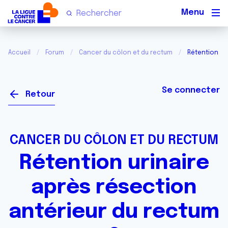
Men
Accueil
Forum
Cancer du côlon et du rectum
Rétention ur
Se connecter
Retour
CANCER DU CÔLON ET DU RECTUM
Rétention urinaire
après résection
antérieur du rectum