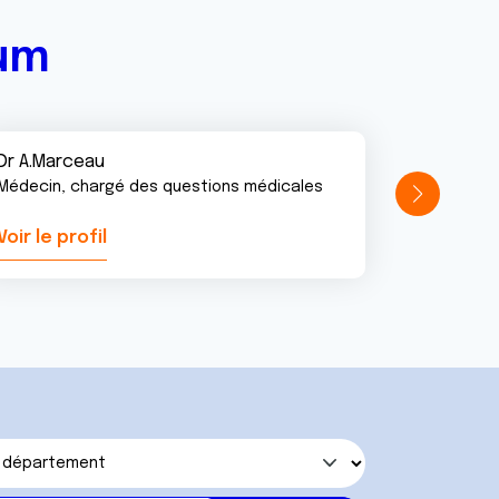
rum
Dr A.Marceau
Médecin, chargé des questions médicales
Voir le profil
Voir le pr