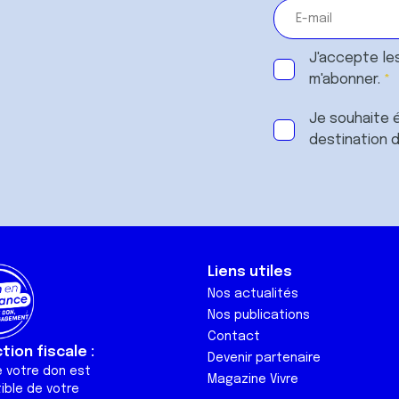
J'accepte le
m'abonner.
Je souhaite é
destination 
Liens utiles
Nos actualités
Nos publications
Contact
ion fiscale :
Devenir partenaire
e votre don est
Magazine Vivre
ible de votre