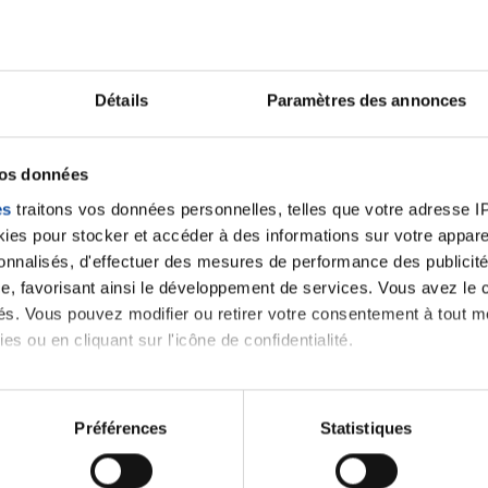
Lancer une discussio
Détails
Paramètres des annonces
vos données
velle discussion, vous aurez besoin de vous connecter ou
es
traitons vos données personnelles, telles que votre adresse IP,
es pour stocker et accéder à des informations sur votre appareil
Se connecter
Créer un nouveau compte
sonnalisés, d'effectuer des mesures de performance des publicité
e, favorisant ainsi le développement de services. Vous avez le ch
ités. Vous pouvez modifier ou retirer votre consentement à tout 
es ou en cliquant sur l'icône de confidentialité.
imerions également :
tions sur votre localisation géographique qui peuvent être précis
Préférences
Statistiques
eil en l'analysant activement pour en relever les caractéristique