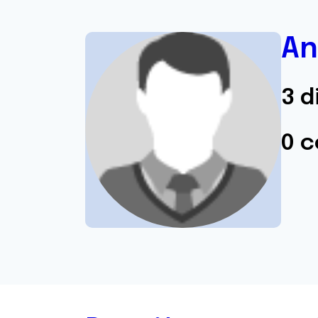
An
3 d
0 