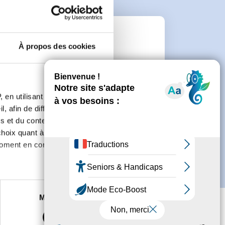
n
À propos des cookies
 de créer un compte.
 en utilisant des
, afin de diffuser des
s et du contenu, ainsi que de
oix quant à l'utilisation de
moment en consultant la
es à plusieurs mètres près
Marketing
s spécifiques (empreintes