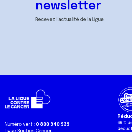
newsletter
Recevez l’actualité de la Ligue.
Réduct
66 % d
Numéro vert :
0 800 940 939
déduct
Ligue Soutien Cancer