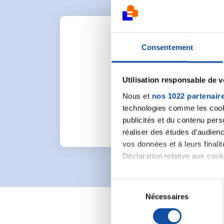
Consentement
Utilisation responsable de 
Pour lancer une nou
Nous et
nos 1022 partenair
technologies comme les cooki
publicités et du contenu per
réaliser des études d’audienc
vos données et à leurs final
Déclaration relative aux cooki
Si vous le permettez, nous a
S
Collecter des informa
Nécessaires
é
Identifier votre appar
l
digitales).
e