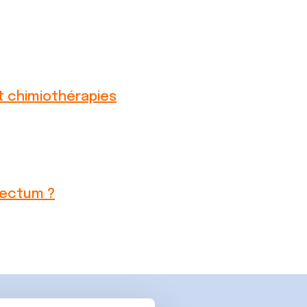
et chimiothérapies
rectum ?