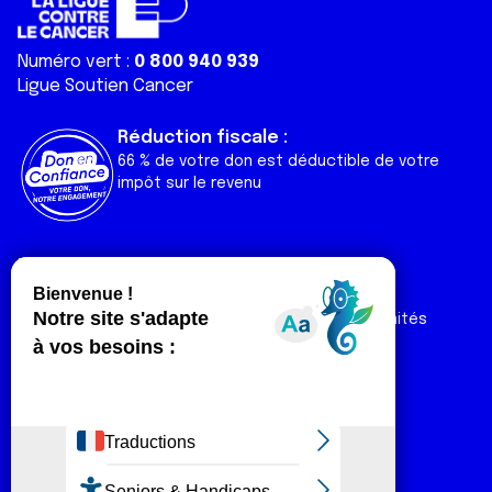
Numéro vert :
0 800 940 939
Ligue Soutien Cancer
Réduction fiscale :
66 % de votre don est déductible de votre
impôt sur le revenu
Liens utiles
Espaces
Nos actualités
Forum
Nos publications
Espace Ligue & comités
Contact
Espace chercheur
Devenir partenaire
Espace presse
Magazine Vivre
Intranet
Réseaux sociaux