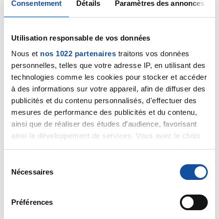
Consentement
Détails
Paramètres des annonces
entérologue, mes parents m’ont conseillé la même
chose.
Bonne soirée
Utilisation responsable de vos données
Citer
Nous et
nos 1022 partenaires
traitons vos données
personnelles, telles que votre adresse IP, en utilisant des
technologies comme les cookies pour stocker et accéder
à des informations sur votre appareil, afin de diffuser des
publicités et du contenu personnalisés, d'effectuer des
mesures de performance des publicités et du contenu,
Stephane14
ainsi que de réaliser des études d’audience, favorisant
28/08/2021 - 07:37
ainsi le développement de services. Vous avez le choix
quant à l'utilisation de vos données et à leurs finalités.
Vous pouvez modifier ou retirer votre consentement à
S
tout moment en consultant la Déclaration relative aux
Salut Juju
Nécessaires
é
cookies ou en cliquant sur l'icône de confidentialité.
Je me souviens aussi .... alors du sang dans les selles
l
c'est a prendre au sérieux.....on panique pas c'est
e
Préférences
souvent rien de grave mais on s'en occupe.
Si vous le permettez, nous aimerions également :
c
Les gargouillis c'est pas non plus très grave ...c'est