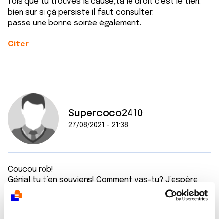
fois que tu trouves la cause,ta le droit c'est le tien.
bien sur si çà persiste il faut consulter.
passe une bonne soirée également.
Citer
Supercoco2410
27/08/2021 - 21:38
Coucou rob!
Génial tu t’en souviens! Comment vas-tu? J’espère
que tu as découvert de nouveaux fromages à
déguster, c’est bon pour le corps et la tête :)
Je pense que je vais envoyer un mail à ma gastro-