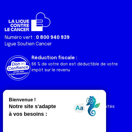
Numéro vert :
0 800 940 939
Ligue Soutien Cancer
Réduction fiscale :
66 % de votre don est déductible de votre
impôt sur le revenu
Liens utiles
Espaces
Nos actualités
Forum
Nos publications
Espace Ligue & comités
Contact
Espace chercheur
Devenir partenaire
Espace presse
Magazine Vivre
Intranet