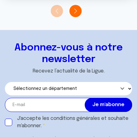
t
publicité et d'analyse, qui peuvent combiner celles-ci
avec d'autres informations que vous leur avez fournies
ou qu'ils ont collectées lors de votre utilisation de leurs
services.
Abonnez-vous à notre
newsletter
Recevez l’actualité de la Ligue.
J'accepte les
conditions générales
et souhaite
m'abonner.