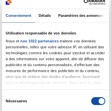
Laure
Citer
Consentement
Détails
Paramètres des annonces
Utilisation responsable de vos données
Nous et
nos 1022 partenaires
traitons vos données
personnelles, telles que votre adresse IP, en utilisant des
Marina83
technologies comme les cookies pour stocker et accéder
22/12/2023 - 19:51
à des informations sur votre appareil, afin de diffuser des
publicités et du contenu personnalisés, d'effectuer des
mesures de performance des publicités et du contenu,
ainsi que de réaliser des études d’audience, favorisant
Moi aussi Laure, je vous souhaite de très bonnes
ainsi le développement de services. Vous avez le choix
fêtes ainsi qu'à vos proches. Merci encore, je
quant à l'utilisation de vos données et à leurs finalités.
vous embrasse très fort.
Vous pouvez modifier ou retirer votre consentement à
S
tout moment en consultant la Déclaration relative aux
Nécessaires
Citer
é
cookies ou en cliquant sur l'icône de confidentialité.
l