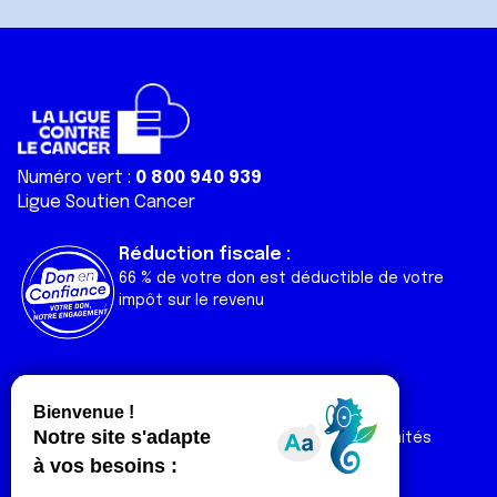
Numéro vert :
0 800 940 939
Ligue Soutien Cancer
Réduction fiscale :
66 % de votre don est déductible de votre
impôt sur le revenu
Liens utiles
Espaces
Nos actualités
Forum
Nos publications
Espace Ligue & comités
Contact
Espace chercheur
Devenir partenaire
Espace presse