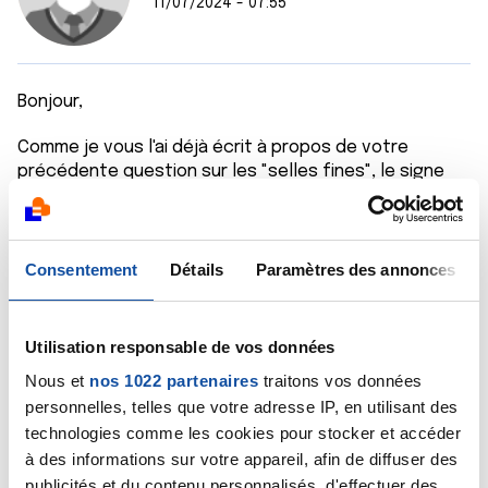
11/07/2024 - 07:55
Bonjour,
Comme je vous l'ai déjà écrit à propos de votre
précédente question sur les "selles fines", le signe
principal d'alerte du cancer colorectal est le sang
dans les selles. Mais vous avez eu récemment une
coloscopie au cours de laquelle deux polypes ont été
retirés, vous pensez bien que si vous aviez un cancer
Consentement
Détails
Paramètres des annonces
colorectal, le gastroentérologue l'aurait vu !
Cordialement
Utilisation responsable de vos données
Nous et
nos 1022 partenaires
traitons vos données
Dr Marceau
personnelles, telles que votre adresse IP, en utilisant des
Citer
technologies comme les cookies pour stocker et accéder
à des informations sur votre appareil, afin de diffuser des
publicités et du contenu personnalisés, d'effectuer des