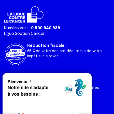
Numéro vert :
0 800 940 939
Ligue Soutien Cancer
Réduction fiscale :
66 % de votre don est déductible de votre
impôt sur le revenu
Liens utiles
Espaces
Nos actualités
Forum
Nos publications
Espace Ligue & comités
Contact
Espace chercheur
Devenir partenaire
Espace presse
Magazine Vivre
Intranet