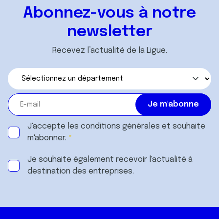
ou qu'ils ont collectées lors de votre utilisation de leurs
Abonnez-vous à notre
services.
newsletter
Recevez l’actualité de la Ligue.
J'accepte les
conditions générales
et souhaite
m'abonner.
Je souhaite également recevoir l'actualité à
destination des entreprises.