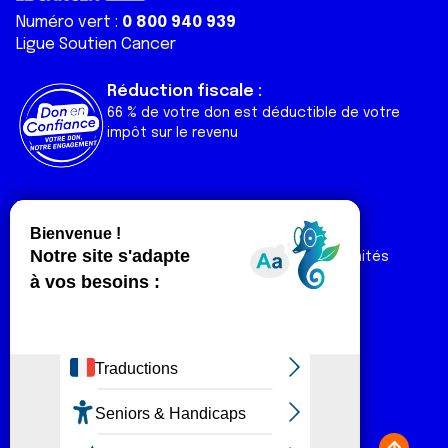
Numéro vert :
0 800 940 939
Ligue Soutien Cancer
Réduction fiscale :
66 % de votre don est déductible de votre
impôt sur le revenu
Liens utiles
Espaces
Nos actualités
Forum
Nos publications
Espace Ligue & comités
Contact
Espace chercheur
Devenir partenaire
Espace presse
Magazine Vivre
Intranet
Réseaux sociaux