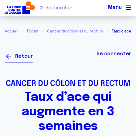
Men
Accueil
Forum
Cancer du côlon et du rectum
Taux d’ace q
Se connecter
Retour
CANCER DU CÔLON ET DU RECTUM
Taux d’ace qui
augmente en 3
semaines