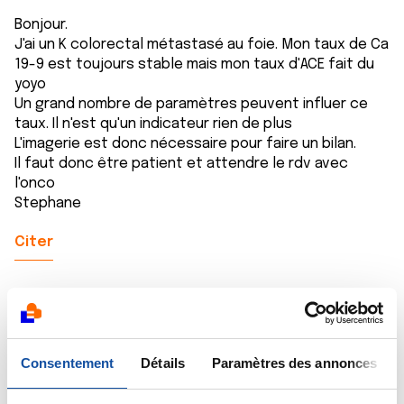
Bonjour.
J'ai un K colorectal métastasé au foie. Mon taux de Ca
19-9 est toujours stable mais mon taux d'ACE fait du
yoyo
Un grand nombre de paramètres peuvent influer ce
taux. Il n'est qu'un indicateur rien de plus
L'imagerie est donc nécessaire pour faire un bilan.
Il faut donc être patient et attendre le rdv avec
l'onco
Stephane
Citer
Consentement
Détails
Paramètres des annonces
Dr A.Marceau
28/06/2022 - 08:35