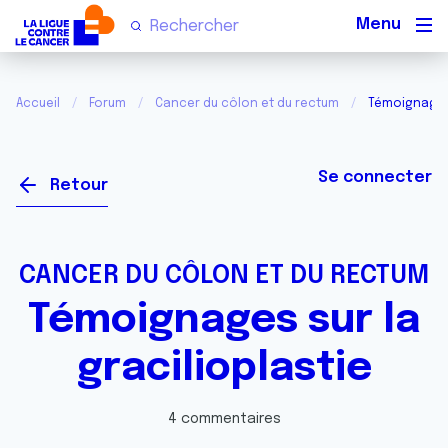
Men
Accueil
Forum
Cancer du côlon et du rectum
Témoignages 
Se connecter
Retour
CANCER DU CÔLON ET DU RECTUM
Témoignages sur la
gracilioplastie
4 commentaires