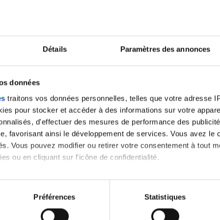
Merci Au Docteur A. Marceau ainsi qu'à Stephane 14 p
changer de dentifrice pour un à base de plantes. Pour
comptant celle de mercredi avant un scanner prévu le 
Ils vont me diminuer la dose du traitement car depuis 
un enfer [selles molles et très acide] . Je prend des
Détails
Paramètres des annonces
que ça agisse. Très bon courage à vous aussi. A très 
Citer
vos données
es
traitons vos données personnelles, telles que votre adresse IP,
es pour stocker et accéder à des informations sur votre appareil
sonnalisés, d'effectuer des mesures de performance des publicité
e, favorisant ainsi le développement de services. Vous avez le ch
ités. Vous pouvez modifier ou retirer votre consentement à tout 
es ou en cliquant sur l'icône de confidentialité.
imerions également :
tions sur votre localisation géographique qui peuvent être précis
Préférences
Statistiques
eil en l'analysant activement pour en relever les caractéristique