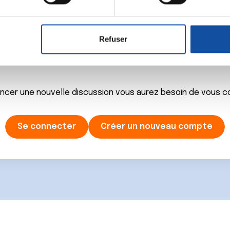
aitement de vos données personnelles et définir vos préférences
er ou retirer votre consentement à tout moment à partir de la dé
Refuser
e personnaliser le contenu et les annonces, d'offrir des fonctio
Ecrire un commentair
rafic. Nous partageons également des informations sur l'utilisati
, de publicité et d'analyse, qui peuvent combiner celles-ci avec
ils ont collectées lors de votre utilisation de leurs services.
ancer une nouvelle discussion vous aurez besoin de vous 
Se connecter
Créer un nouveau compte