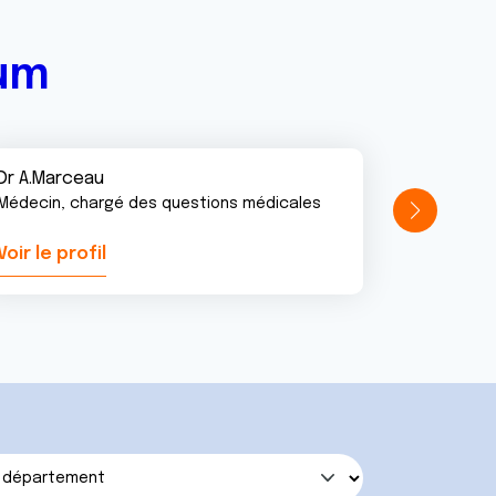
rum
Dr A.Marceau
Médecin, chargé des questions médicales
Voir le profil
Voir le pr