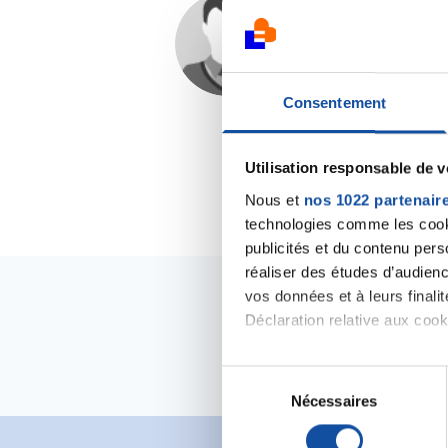
Nono87
23/02/2020 - 20:06
Consentement
Utilisation responsable de 
Nous et
nos 1022 partenair
technologies comme les cooki
publicités et du contenu per
réaliser des études d’audienc
vos données et à leurs final
Déclaration relative aux cooki
Si vous le permettez, nous a
S
Collecter des informa
Nécessaires
é
Identifier votre appar
l
digitales).