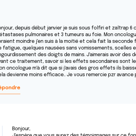
njour, depuis début janvier je suis sous folfiri et zaltrap 6
étastases pulmonaires et 3 tumeurs au foie. Mon oncologue
eraient moindre j'en suis à la moitié et cela fait la second
e fatigue, quelques nausées sans vomissements, scelles en
ngourdissement des doigts de mains. J'aimerais avoir des 
yant ce traitement, savoir si les effets secondaires sont le
n oncologue m'à dit que si j'avais des gros effets ils baiss
ela devienne moins efficace.. Je vous remercie pzr avance
épondre
Bonjour,
J'espère que vous aurez des témoignages sur ce for