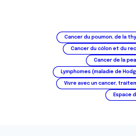
t
Cancer du poumon, de la thy
Cancer du côlon et du re
Cancer de la pe
Lymphomes (maladie de Hodg
Vivre avec un cancer, traite
Espace d