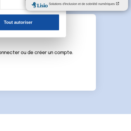
, reportez-vous à la
section «
claration sur les cookies.
Tout autoriser
nnalités relatives aux médias
e
on de notre site avec nos
 d'autres informations que
connecter ou de créer un compte.