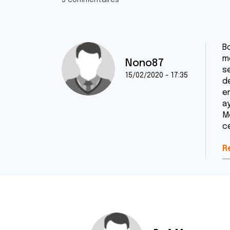
3 commentaires
Bo
m
Nono87
s
15/02/2020 - 17:35
d
e
a
Mo
c
R