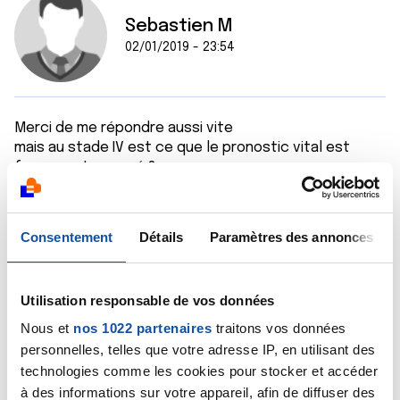
Sebastien M
02/01/2019 - 23:54
Merci de me répondre aussi vite
mais au stade IV est ce que le pronostic vital est
forcement engagé ?
c’était dans moment de cafard mais par la suite je me
dit quelle est jeune (elle a 40 ans ) que la chirugie
enlèvera toute les parties cancéreuse et que la
Consentement
Détails
Paramètres des annonces
future chimio sera surtout la pour ne pas que cela
revienne.
Merci
Utilisation responsable de vos données
Citer
Nous et
nos 1022 partenaires
traitons vos données
personnelles, telles que votre adresse IP, en utilisant des
technologies comme les cookies pour stocker et accéder
à des informations sur votre appareil, afin de diffuser des