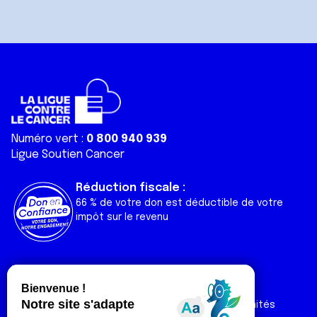
Numéro vert :
0 800 940 939
Ligue Soutien Cancer
Réduction fiscale :
66 % de votre don est déductible de votre
impôt sur le revenu
Liens utiles
Espaces
Nos actualités
Forum
Nos publications
Espace Ligue & comités