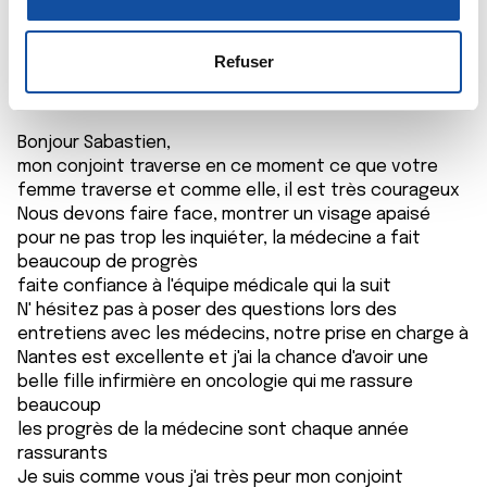
n
la
section « Détails »
. Vous pouvez modifier ou retirer
december
s
votre consentement à tout moment à partir de la
10/01/2019 - 14:59
e
déclaration sur les cookies.
Refuser
n
t
Les cookies nous permettent de personnaliser le contenu
e
et les annonces, d'offrir des fonctionnalités relatives aux
Bonjour Sabastien,
m
médias sociaux et d'analyser notre trafic. Nous
mon conjoint traverse en ce moment ce que votre
e
partageons également des informations sur l'utilisation de
femme traverse et comme elle, il est très courageux
Nous devons faire face, montrer un visage apaisé
n
notre site avec nos partenaires de médias sociaux, de
pour ne pas trop les inquiéter, la médecine a fait
t
publicité et d'analyse, qui peuvent combiner celles-ci
beaucoup de progrès
avec d'autres informations que vous leur avez fournies
faite confiance à l'équipe médicale qui la suit
ou qu'ils ont collectées lors de votre utilisation de leurs
N' hésitez pas à poser des questions lors des
services.
entretiens avec les médecins, notre prise en charge à
Nantes est excellente et j'ai la chance d'avoir une
belle fille infirmière en oncologie qui me rassure
beaucoup
les progrès de la médecine sont chaque année
rassurants
Je suis comme vous j'ai très peur mon conjoint