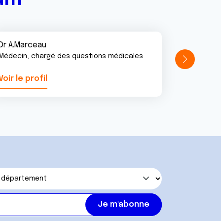
Dr A.Marceau
Médecin, chargé des questions médicales
Voir le profil
Voir le pr