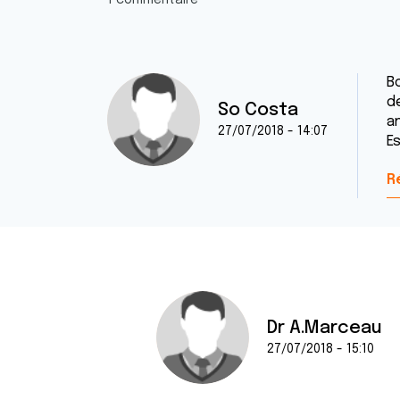
1 commentaire
B
de
So Costa
a
27/07/2018 - 14:07
E
R
Dr A.Marceau
27/07/2018 - 15:10