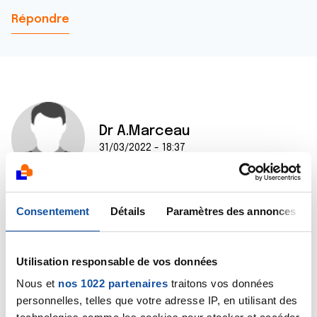
Répondre
Dr A.Marceau
31/03/2022 - 18:37
Consentement
Détails
Paramètres des annonces
Bonjour,
Non, de vives douleurs abdominales juste après la
remise en continuité n'est pas une situation normale.
Ce n'est pas forcément grave mais cela nécessite un
Utilisation responsable de vos données
avis médical auprès de l'équipe chirurgicale ayant
Nous et
nos 1022 partenaires
traitons vos données
procédé à cette remise en continuité.
personnelles, telles que votre adresse IP, en utilisant des
Bien cordialement