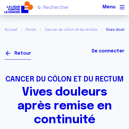
Men
Accueil
Forum
Cancer du côlon et du rectum
Vives douleu
Se connecter
Retour
CANCER DU CÔLON ET DU RECTUM
Vives douleurs
après remise en
continuité