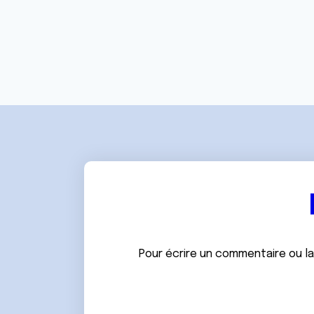
e
n
t
e
m
e
n
t
Pour écrire un commentaire ou l