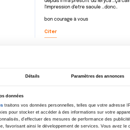
depuis il m'a prescrit du leryca ...çà c
l'impression d'etre saoule ...donc..
bon courage à vous
Citer
Détails
Paramètres des annonces
Bonjour, je suis sous Lorviqua depuis juin 2025. J'ai au
bras (surtout à droite). La douleur a peu à peu faiblit
mois c'était assez violent, surtout vers 4h00 du matin
vos données
soit la position la douleur ne disparaissait jamais c
es
traitons vos données personnelles, telles que votre adresse IP,
rien prescrit mais m'a dit de prendre du doliprane. Si 
es pour stocker et accéder à des informations sur votre appareil
temps, la douleur a nettement diminuée il reste des 
sonnalisés, d'effectuer des mesures de performance des publicité
vous décourager pas , j'espère que comme moi, cela s
e, favorisant ainsi le développement de services. Vous avez le ch
parler avec votre oncologue ou contacter votre infirm