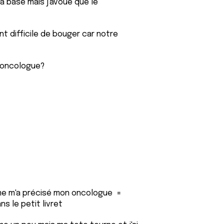
la base mais j'avoue que le
nt difficile de bouger car notre
e oncologue?
me m'a précisé mon oncologue =
ns le petit livret