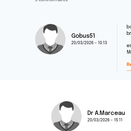
5 commentaires
bo
b
Gobus51
20/03/2026 - 10:13
e
M
R
Dr A.Marceau
20/03/2026 - 15:11