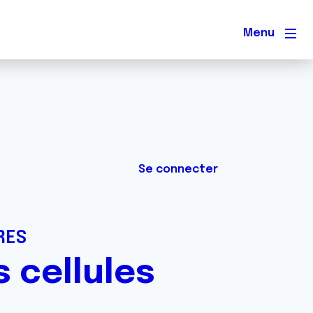
Men
Se connecter
RES
 cellules