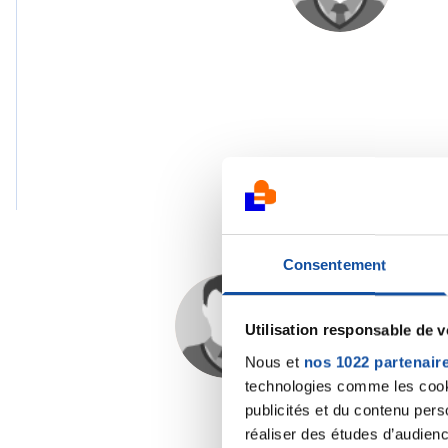
Consentement
VERONIQUE
LAURENT
Utilisation responsable de 
10/04/2026 - 19:12
Nous et
nos 1022 partenair
technologies comme les cooki
publicités et du contenu per
réaliser des études d’audienc