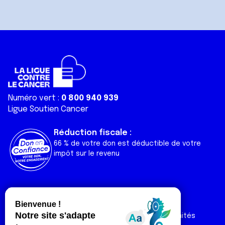
Numéro vert :
0 800 940 939
Ligue Soutien Cancer
Réduction fiscale :
66 % de votre don est déductible de votre
impôt sur le revenu
Liens utiles
Espaces
Nos actualités
Forum
Nos publications
Espace Ligue & comités