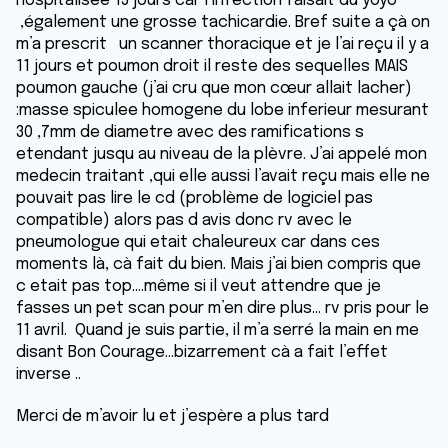
hospitalisee 15 jours car l infection faisait du yoyo
,également une grosse tachicardie. Bref suite a çà on
m’a prescrit un scanner thoracique et je l’ai reçu il y a
11 jours et poumon droit il reste des sequelles MAIS
poumon gauche (j’ai cru que mon cœur allait lacher)
:masse spiculee homogene du lobe inferieur mesurant
30 ,7mm de diametre avec des ramifications s
etendant jusqu au niveau de la plèvre. J’ai appelé mon
medecin traitant ,qui elle aussi l’avait reçu mais elle ne
pouvait pas lire le cd (problème de logiciel pas
compatible) alors pas d avis donc rv avec le
pneumologue qui etait chaleureux car dans ces
moments là, cà fait du bien. Mais j’ai bien compris que
c etait pas top....même si il veut attendre que je
fasses un pet scan pour m’en dire plus... rv pris pour le
11 avril. Quand je suis partie, il m’a serré la main en me
disant Bon Courage...bizarrement cà a fait l’effet
inverse ..
Merci de m’avoir lu et j’espère a plus tard