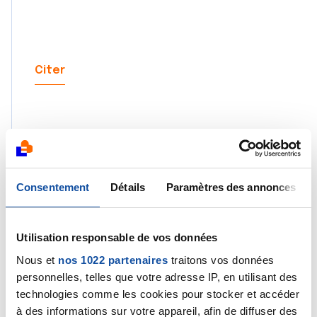
Citer
Saram
Consentement
Détails
Paramètres des annonces
26/03/2024 - 11:39
Utilisation responsable de vos données
Nous et
nos 1022 partenaires
traitons vos données
Vous êtes de Normandie moi aussi.Je suissuivie
personnelles, telles que votre adresse IP, en utilisant des
à Baclesse.
technologies comme les cookies pour stocker et accéder
Citer
à des informations sur votre appareil, afin de diffuser des