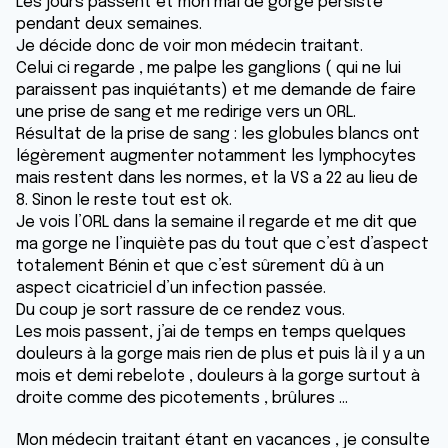
Les jours passent et mon mal de gorge persiste
pendant deux semaines.
Je décide donc de voir mon médecin traitant.
Celui ci regarde , me palpe les ganglions ( qui ne lui
paraissent pas inquiétants) et me demande de faire
une prise de sang et me redirige vers un ORL.
Résultat de la prise de sang : les globules blancs ont
légèrement augmenter notamment les lymphocytes
mais restent dans les normes, et la VS a 22 au lieu de
8. Sinon le reste tout est ok.
Je vois l’ORL dans la semaine il regarde et me dit que
ma gorge ne l’inquiète pas du tout que c’est d’aspect
totalement Bénin et que c’est sûrement dû à un
aspect cicatriciel d’un infection passée.
Du coup je sort rassure de ce rendez vous.
Les mois passent, j’ai de temps en temps quelques
douleurs à la gorge mais rien de plus et puis là il y a un
mois et demi rebelote , douleurs à la gorge surtout à
droite comme des picotements , brûlures …
Mon médecin traitant étant en vacances , je consulte