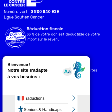
Numéro vert :
0 800 940 939
Ligue Soutien Cancer
Réduction fiscale :
66 % de votre don est déductible de votre
impôt sur le revenu
Liens utiles
Espaces
Nos actualités
Forum
Nos publications
Espace Ligue & comités
Contact
Espace chercheur
Devenir partenaire
Espace presse
Magazine Vivre
Intranet
Réseaux sociaux