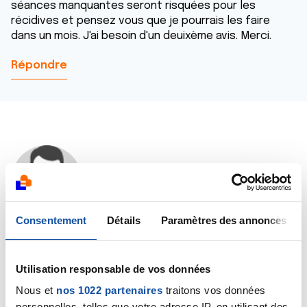
séances manquantes seront risquées pour les
récidives et pensez vous que je pourrais les faire
dans un mois. J'ai besoin d'un deuixème avis. Merci.
Répondre
Dr A.Marceau
20/09/2018 - 21:55
Consentement
Détails
Paramètres des annonces
Bonjour Myriam,
Ce second avis que vous souhaitez est tout à fait
Utilisation responsable de vos données
légitime, mais il ne peut être donné que par un
Nous et
nos 1022 partenaires
traitons vos données
oncologue qui aura accès à l’ensemble de votre
personnelles, telles que votre adresse IP, en utilisant des