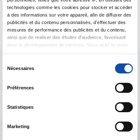
dossier.
technologies comme les cookies pour stocker et accéder
Bien cordialement
à des informations sur votre appareil, afin de diffuser des
Dr A Marceau
publicités et du contenu personnalisés, d'effectuer des
Citer
mesures de performance des publicités et du contenu,
ainsi que de réaliser des études d’audience, favorisant
ainsi le développement de services. Vous avez le choix
quant à l'utilisation de vos données et à leurs finalités.
Vous pouvez modifier ou retirer votre consentement à
S
tout moment en consultant la Déclaration relative aux
Nécessaires
é
cookies ou en cliquant sur l'icône de confidentialité.
l
e
Préférences
Les intervenants du
Si vous le permettez, nous aimerions également :
c
Collecter des informations sur votre localisation
t
forum
géographique qui peuvent être précises à plusieurs
i
Statistiques
mètres près
o
Identifier votre appareil en l'analysant activement
n
Marketing
Admin forum
pour en relever les caractéristiques spécifiques
d
(empreintes digitales).
u