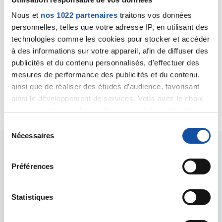
charge votre mari peut répondre de façon fiable.
Cette équipe pourra notamment vous dire si cette
Nous et
nos 1022 partenaires
traitons vos données
insuffisance rénale est transitoire, induite par la
personnelles, telles que votre adresse IP, en utilisant des
chimiothérapie, ou bien si elle résulte d'une autre
technologies comme les cookies pour stocker et accéder
cause. Et pourra aussi vous dire quelle est la cause de
à des informations sur votre appareil, afin de diffuser des
cette hématurie (présence de sang dans les urines).
publicités et du contenu personnalisés, d'effectuer des
Bien cordialement
mesures de performance des publicités et du contenu,
Dr A.Marceau
ainsi que de réaliser des études d’audience, favorisant
ainsi le développement de services. Vous avez le choix
Citer
quant à l'utilisation de vos données et à leurs finalités.
Vous pouvez modifier ou retirer votre consentement à
S
tout moment en consultant la Déclaration relative aux
Nécessaires
é
cookies ou en cliquant sur l'icône de confidentialité.
l
e
Préférences
Si vous le permettez, nous aimerions également :
c
Collecter des informations sur votre localisation
t
géographique qui peuvent être précises à plusieurs
Les intervenants du
i
Statistiques
mètres près
o
forum
Identifier votre appareil en l'analysant activement
n