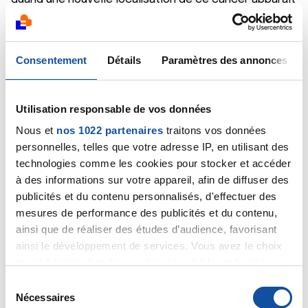
dans une région autre que celle où se situe le cancer
primitif. Dans le cas de votre père, on parlera donc
plutôt d'un cancer avec extension régionale (le
Consentement
Détails
Paramètres des annonces
ganglion en question). Le fait que ce cancer ait
atteint un ganglion traduit sa propension à essaimer à
distance, en particulier par voie lymphatique.
Toutefois, je suis bien incapable de vous dire si des
Utilisation responsable de vos données
métastases apparaîtront ou non dans d'autres
Nous et
nos 1022 partenaires
traitons vos données
régions.
personnelles, telles que votre adresse IP, en utilisant des
Bien cordialement
technologies comme les cookies pour stocker et accéder
Dr A.Marceau
à des informations sur votre appareil, afin de diffuser des
Citer
publicités et du contenu personnalisés, d'effectuer des
mesures de performance des publicités et du contenu,
ainsi que de réaliser des études d’audience, favorisant
ainsi le développement de services. Vous avez le choix
quant à l'utilisation de vos données et à leurs finalités.
Vous pouvez modifier ou retirer votre consentement à
S
CessL
tout moment en consultant la Déclaration relative aux
Nécessaires
é