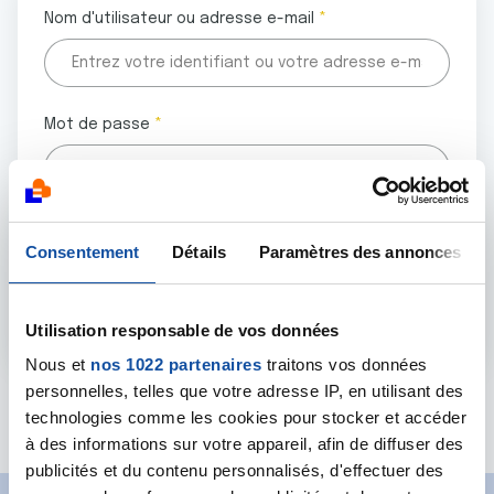
Nom d'utilisateur ou adresse e-mail
Mot de passe
Tous les champs marqués d'un astérisque (
*
) sont
Consentement
Détails
Paramètres des annonces
obligatoires.
Utilisation responsable de vos données
Nous et
nos 1022 partenaires
traitons vos données
personnelles, telles que votre adresse IP, en utilisant des
Mot de passe oublié ?
technologies comme les cookies pour stocker et accéder
à des informations sur votre appareil, afin de diffuser des
publicités et du contenu personnalisés, d'effectuer des