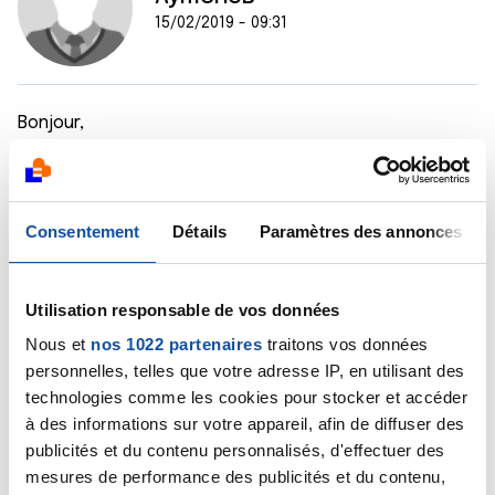
15/02/2019 - 09:31
Bonjour,
C'est un petit peu ce à quoi je m'attendais. C'est en
fait du Tarceva qui sera administré à ma mère dès
aujourd'hui. Quand on lit des éléments de la Haute
Consentement
Détails
Paramètres des annonces
Autorité de Santé, on parle plutôt de maintient et
prolongation de la survie (et non prolongation de la
vie...), que de guérison, un stade IV étant trop avancé
Utilisation responsable de vos données
pour être complètement éradiqué. Il y a une tache sur
le cervelet et quelques lésions sur le cerveau. Elle
Nous et
nos 1022 partenaires
traitons vos données
est allongée toute la journée ne pouvant pas s'assoir
personnelles, telles que votre adresse IP, en utilisant des
à cause de ses cervicalces trop fragilisées (pas
technologies comme les cookies pour stocker et accéder
d'opération envisageable à cause de sa fragilité au
à des informations sur votre appareil, afin de diffuser des
niveau des vertebres, et chimiothérapie exclue par
publicités et du contenu personnalisés, d'effectuer des
les médecins vu son état)
mesures de performance des publicités et du contenu,
Il faut donc envisager la suite au jour le jour en