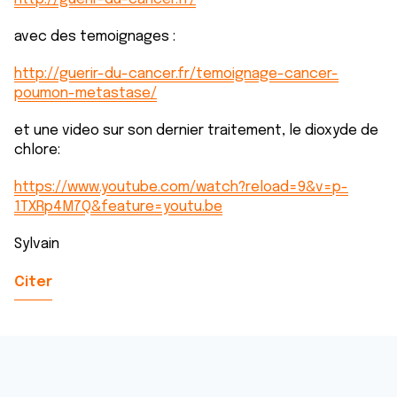
avec des temoignages :
http://guerir-du-cancer.fr/temoignage-cancer-
poumon-metastase/
et une video sur son dernier traitement, le dioxyde de
chlore:
https://www.youtube.com/watch?reload=9&v=p-
1TXRp4M7Q&feature=youtu.be
Sylvain
Citer