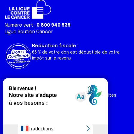
Numéro vert :
0 800 940 939
Ligue Soutien Cancer
Réduction fiscale :
66 % de votre don est déductible de votre
impôt sur le revenu
Liens utiles
Espaces
Nos actualités
Forum
Nos publications
Espace Ligue & comités
Contact
Espace chercheur
Devenir partenaire
Espace presse
Magazine Vivre
Intranet
Réseaux sociaux